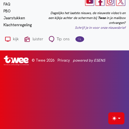
FAQ
PBO
Dagelijks het laatste nieuws, de nieuwste video's en
een kijkje achter de schermen bij
Twee
in je mailbox
Jaarstukken
ontvangen?
Klachtenregeling
Schrijf je in voor onze nieuwsbrief
kijk
luister
Tip ons
© Twee 2026
Privacy
powered by ESENS
Het nieuws uit Vlaardingen en Schiedam
Selecte