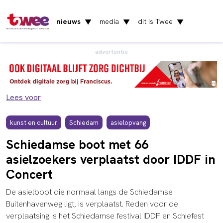
nieuws
media
dit is Twee
▼
▼
▼
Het nieuws uit Vlaardingen en Schiedam
advertentie
Lees voor
kunst en cultuur
Schiedam
asielopvang
Schiedamse boot met 66
asielzoekers verplaatst door IDDF in
Concert
De asielboot die normaal langs de Schiedamse
Buitenhavenweg ligt, is verplaatst. Reden voor de
verplaatsing is het Schiedamse festival IDDF en Schiefest