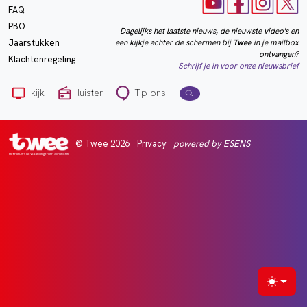
FAQ
PBO
Dagelijks het laatste nieuws, de nieuwste video's en
een kijkje achter de schermen bij
Twee
in je mailbox
Jaarstukken
ontvangen?
Klachtenregeling
Schrijf je in voor onze nieuwsbrief
kijk
luister
Tip ons
© Twee 2026
Privacy
powered by ESENS
Het nieuws uit Vlaardingen en Schiedam
Selecte