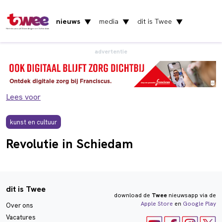
nieuws
media
dit is Twee
▼
▼
▼
Het nieuws uit Vlaardingen en Schiedam
advertentie
Lees voor
kunst en cultuur
Revolutie in Schiedam
dit is Twee
download de
Twee
nieuwsapp via de
Apple Store
en
Google Play
Over ons
Vacatures