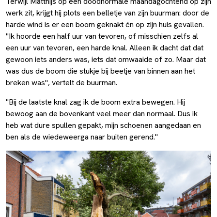
Terwijl Matthijs op een doodnormale maandagochtend op zijn
werk zit, krijgt hij plots een belletje van zijn buurman: door de
harde wind is er een boom geknakt én op zijn huis gevallen.
"Ik hoorde een half uur van tevoren, of misschien zelfs al
een uur van tevoren, een harde knal. Alleen ik dacht dat dat
gewoon iets anders was, iets dat omwaaide of zo. Maar dat
was dus de boom die stukje bij beetje van binnen aan het
breken was", vertelt de buurman.
"Bij de laatste knal zag ik de boom extra bewegen. Hij
bewoog aan de bovenkant veel meer dan normaal. Dus ik
heb wat dure spullen gepakt, mijn schoenen aangedaan en
ben als de wiedeweerga naar buiten gerend."