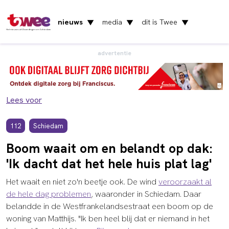
nieuws
media
dit is Twee
▼
▼
▼
Het nieuws uit Vlaardingen en Schiedam
advertentie
Lees voor
112
Schiedam
Boom waait om en belandt op dak:
'Ik dacht dat het hele huis plat lag'
Het waait en niet zo'n beetje ook. De wind
veroorzaakt al
de hele dag problemen
, waaronder in Schiedam. Daar
belandde in de Westfrankelandsestraat een boom op de
woning van Matthijs. "Ik ben heel blij dat er niemand in het