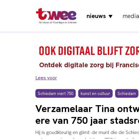
nieuws
media
▼
Het nieuws uit Vlaardingen en Schiedam
Lees voor
Schiedam viert 750
kunst en cultuur
Schiedam
Verzamelaar Tina ontw
ere van 750 jaar stads
Hij is goudkleurig en glimt: de munt die de Sch