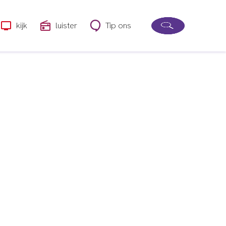
kijk
luister
Tip ons