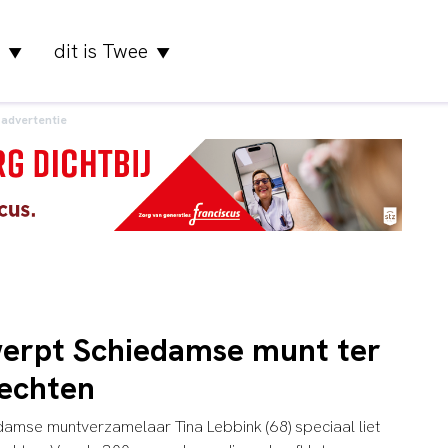
dit is Twee
▼
▼
advertentie
erpt Schiedamse munt ter
rechten
iedamse muntverzamelaar Tina Lebbink (68) speciaal liet