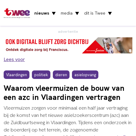
nieuws
media
dit is Twee
▼
▼
▼
Het nieuws uit Vlaardingen en Schiedam
advertentie
Lees voor
Vlaardingen
politiek
dieren
asielopvang
Waarom vleermuizen de bouw van
een azc in Vlaardingen vertragen
Vleermuizen zorgen voor minimaal een half jaar vertraging
bij de komst van het nieuwe asielzoekerscentrum (azc) aan
de Zuidbuurtseweg in Vlaardingen. Tijdens een onderzoek in
de boerderij op het terrein, de zogenoemde