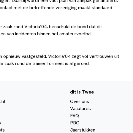
rijgen. Daarbij wordt een vast plan van aanpak gehanteerd,
Contact met de betreffende vereniging maakt standaard
 zaak rond Victoria’04, benadrukt de bond dat dit
len van incidenten binnen het amateurvoetbal.
en opnieuw vastgesteld. Victoria’04 zegt vol vertrouwen uit
 de zaak rond de trainer formeel is afgerond.
dit is Twee
cht
Over ons
Vacatures
FAQ
s
PBO
ts
Jaarstukken