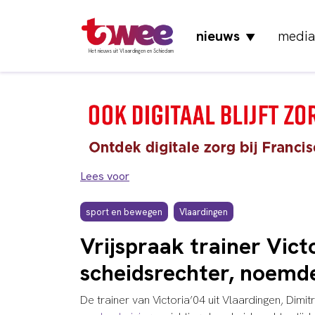
nieuws
media
▼
Het nieuws uit Vlaardingen en Schiedam
Lees voor
sport en bewegen
Vlaardingen
Vrijspraak trainer Vict
scheidsrechter, noemd
De trainer van Victoria’04 uit Vlaardingen, Dim