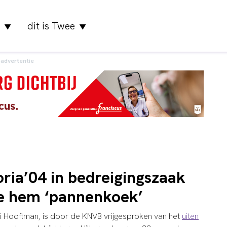
dit is Twee
▼
▼
advertentie
oria’04 in bedreigingszaak
e hem ‘pannenkoek’
itri Hooftman, is door de KNVB vrijgesproken van het
uiten