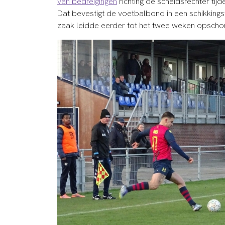
van bedreigingen
richting de scheidsrechter tij
Dat bevestigt de voetbalbond in een schikking
zaak leidde eerder tot het twee weken opscho