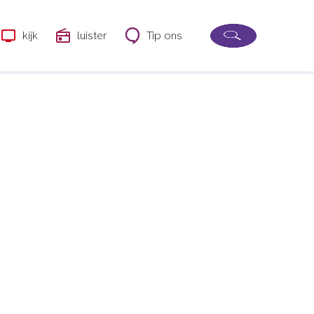
kijk
luister
Tip ons