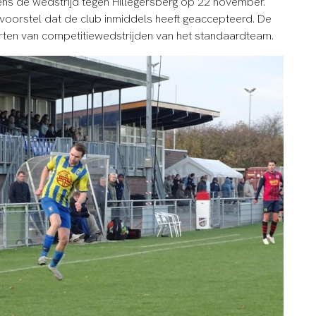
dens de wedstrijd tegen Hillegersberg op 22 november.
svoorstel dat de club inmiddels heeft geaccepteerd. De
rten van competitiewedstrijden van het standaardteam.