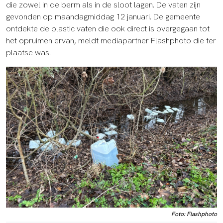
die zowel in de berm als in de sloot lagen. De vaten zijn
gevonden op maandagmiddag 12 januari. De gemeente
ontdekte de plastic vaten die ook direct is overgegaan tot
het opruimen ervan, meldt mediapartner Flashphoto die ter
plaatse was.
Foto: Flashphoto