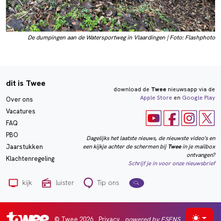
De dumpingen aan de Watersportweg in Vlaardingen | Foto: Flashphoto
dit is Twee
download de
Twee
nieuwsapp via de
Apple Store
en
Google Play
Over ons
Vacatures
FAQ
PBO
Dagelijks het laatste nieuws, de nieuwste video's en
een kijkje achter de schermen bij
Twee
in je mailbox
Jaarstukken
ontvangen?
Klachtenregeling
Schrijf je in voor onze nieuwsbrief
kijk
luister
Tip ons
© Twee 2026
Privacy
powered by ESENS