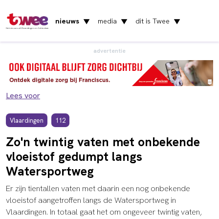
nieuws
media
dit is Twee
▼
▼
▼
Het nieuws uit Vlaardingen en Schiedam
advertentie
Lees voor
Vlaardingen
112
Zo'n twintig vaten met onbekende
vloeistof gedumpt langs
Watersportweg
Er zijn tientallen vaten met daarin een nog onbekende
vloeistof aangetroffen langs de Watersportweg in
Vlaardingen. In totaal gaat het om ongeveer twintig vaten,