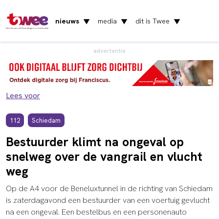
nieuws
media
dit is Twee
▼
▼
▼
Het nieuws uit Vlaardingen en Schiedam
advertentie
Lees voor
112
Schiedam
Bestuurder klimt na ongeval op
snelweg over de vangrail en vlucht
weg
Op de A4 voor de Beneluxtunnel in de richting van Schiedam
is zaterdagavond een bestuurder van een voertuig gevlucht
na een ongeval. Een bestelbus en een personenauto