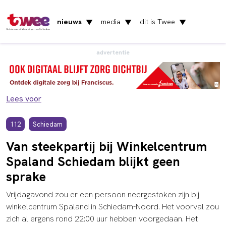
nieuws
media
dit is Twee
▼
▼
▼
Het nieuws uit Vlaardingen en Schiedam
advertentie
Lees voor
112
Schiedam
Van steekpartij bij Winkelcentrum
Spaland Schiedam blijkt geen
sprake
Vrijdagavond zou er een persoon neergestoken zijn bij
winkelcentrum Spaland in Schiedam-Noord. Het voorval zou
zich al ergens rond 22:00 uur hebben voorgedaan. Het