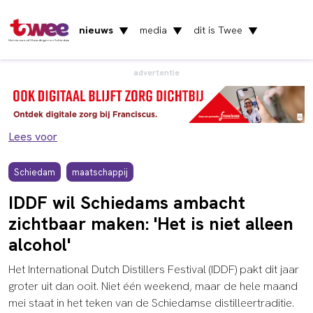
nieuws
media
dit is Twee
▼
▼
▼
Het nieuws uit Vlaardingen en Schiedam
advertentie
Lees voor
Schiedam
maatschappij
IDDF wil Schiedams ambacht
zichtbaar maken: 'Het is niet alleen
alcohol'
Het International Dutch Distillers Festival (IDDF) pakt dit jaar
groter uit dan ooit. Niet één weekend, maar de hele maand
mei staat in het teken van de Schiedamse distilleertraditie.