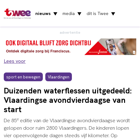
nieuws
media
dit is Twee
▼
▼
▼
Het nieuws uit Vlaardingen en Schiedam
advertentie
Lees voor
sport en bewegen
Vlaardingen
Duizenden waterflessen uitgedeeld:
Vlaardingse avondvierdaagse van
start
e
De 85
editie van de Vlaardingse avondvierdaagse wordt
gelopen door ruim 2800 Vlaardingers. De kinderen lopen
vier opeenvolgende dagen steeds vijf kilometer. Op