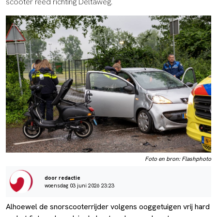
scooter reed richting Deltaweg.
Foto en bron: Flashphoto
door redactie
woensdag 03 juni 2026 23:23
Alhoewel de snorscooterrijder volgens ooggetuigen vrij hard