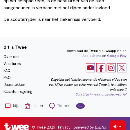
op het fietspad reed, is de bestuurder van de auto
aangehouden in verband met het rijden onder invloed.
De scooterrijder is naar het ziekenhuis vervoerd.
dit is Twee
download de
Twee
nieuwsapp via de
Apple Store
en
Google Play
Over ons
Vacatures
FAQ
PBO
Dagelijks het laatste nieuws, de nieuwste video's en
een kijkje achter de schermen bij
Twee
in je mailbox
Jaarstukken
ontvangen?
Klachtenregeling
Schrijf je in voor onze nieuwsbrief
kijk
luister
Tip ons
© Twee 2026
Privacy
powered by ESENS
Selecte