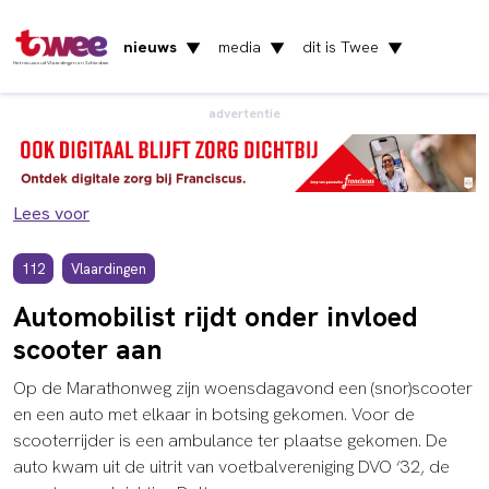
nieuws
media
dit is Twee
▼
▼
▼
Het nieuws uit Vlaardingen en Schiedam
advertentie
Lees voor
112
Vlaardingen
Automobilist rijdt onder invloed
scooter aan
Op de Marathonweg zijn woensdagavond een (snor)scooter
en een auto met elkaar in botsing gekomen. Voor de
scooterrijder is een ambulance ter plaatse gekomen. De
auto kwam uit de uitrit van voetbalvereniging DVO ‘32, de