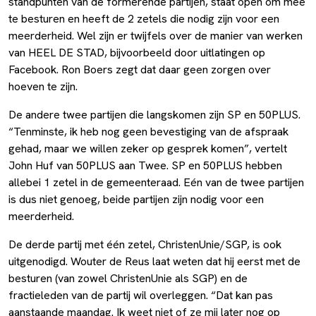
standpunten van de formerende partijen, staat open om mee
te besturen en heeft de 2 zetels die nodig zijn voor een
meerderheid. Wel zijn er twijfels over de manier van werken
van HEEL DE STAD, bijvoorbeeld door uitlatingen op
Facebook. Ron Boers zegt dat daar geen zorgen over
hoeven te zijn.
De andere twee partijen die langskomen zijn SP en 50PLUS.
“Tenminste, ik heb nog geen bevestiging van de afspraak
gehad, maar we willen zeker op gesprek komen”, vertelt
John Huf van 50PLUS aan Twee. SP en 50PLUS hebben
allebei 1 zetel in de gemeenteraad. Eén van de twee partijen
is dus niet genoeg, beide partijen zijn nodig voor een
meerderheid.
De derde partij met één zetel, ChristenUnie/SGP, is ook
uitgenodigd. Wouter de Reus laat weten dat hij eerst met de
besturen (van zowel ChristenUnie als SGP) en de
fractieleden van de partij wil overleggen. “Dat kan pas
aanstaande maandag. Ik weet niet of ze mij later nog op