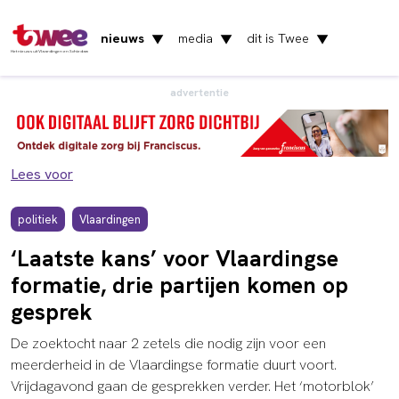
nieuws
media
dit is Twee
▼
▼
▼
Het nieuws uit Vlaardingen en Schiedam
advertentie
Lees voor
politiek
Vlaardingen
‘Laatste kans’ voor Vlaardingse
formatie, drie partijen komen op
gesprek
De zoektocht naar 2 zetels die nodig zijn voor een
meerderheid in de Vlaardingse formatie duurt voort.
Vrijdagavond gaan de gesprekken verder. Het ‘motorblok’