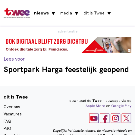
nieuws
media
dit is Twee
▼
▼
▼
Het nieuws uit Vlaardingen en Schiedam
advertentie
Lees voor
Sportpark Harga feestelijk geopend
dit is Twee
download de
Twee
nieuwsapp via de
Apple Store
en
Google Play
Over ons
Vacatures
FAQ
PBO
Dagelijks het laatste nieuws, de nieuwste video's en