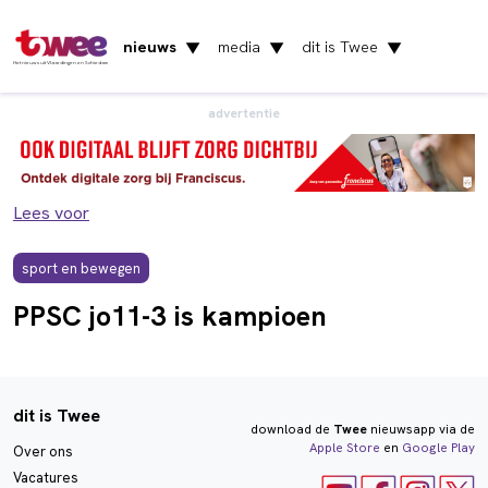
nieuws
media
dit is Twee
▼
▼
▼
Het nieuws uit Vlaardingen en Schiedam
advertentie
Lees voor
sport en bewegen
PPSC jo11-3 is kampioen
dit is Twee
download de
Twee
nieuwsapp via de
Apple Store
en
Google Play
Over ons
Vacatures