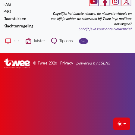
FAQ
PBO
Dagelijks het laatste nieuws, de nieuwste video's en
een kijkje achter de schermen bij
Twee
in je mailbox
Jaarstukken
ontvangen?
Klachtenregeling
Schrijf je in voor onze nieuwsbrief
kijk
luister
Tip ons
© Twee 2026
Privacy
powered by ESENS
Het nieuws uit Vlaardingen en Schiedam
Selecte