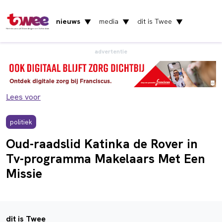
nieuws
media
dit is Twee
▼
▼
▼
Het nieuws uit Vlaardingen en Schiedam
advertentie
Lees voor
politiek
Oud-raadslid Katinka de Rover in
Tv-programma Makelaars Met Een
Missie
dit is Twee