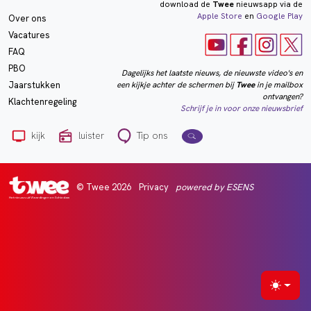
download de
Twee
nieuwsapp via de
Apple Store
en
Google Play
Over ons
Vacatures
FAQ
PBO
Dagelijks het laatste nieuws, de nieuwste video's en
een kijkje achter de schermen bij
Twee
in je mailbox
Jaarstukken
ontvangen?
Klachtenregeling
Schrijf je in voor onze nieuwsbrief
kijk
luister
Tip ons
© Twee 2026
Privacy
powered by ESENS
Het nieuws uit Vlaardingen en Schiedam
Selecte