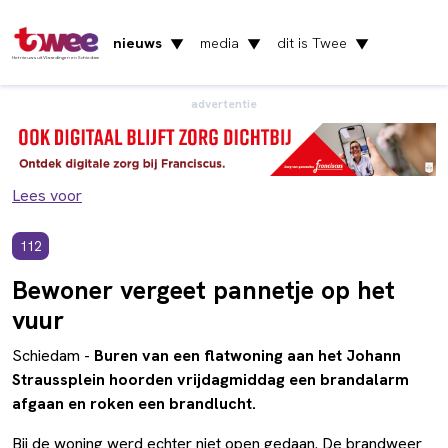
nieuws
media
dit is Twee
▼
▼
▼
Het nieuws uit Vlaardingen en Schiedam
advertentie
Lees voor
112
Bewoner vergeet pannetje op het
vuur
Schiedam -
Buren van een flatwoning aan het Johann
Straussplein hoorden vrijdagmiddag een brandalarm
afgaan en roken een brandlucht.
Bij de woning werd echter niet open gedaan. De brandweer