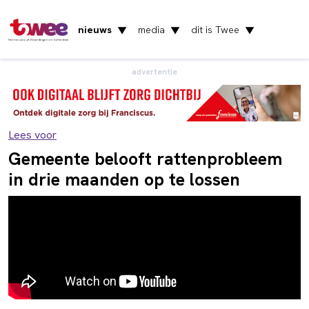
nieuws
media
dit is Twee
▼
▼
▼
Het nieuws uit Vlaardingen en Schiedam
advertentie
Lees voor
Gemeente belooft rattenprobleem
in drie maanden op te lossen