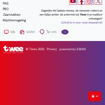
FAQ
PBO
Dagelijks het laatste nieuws, de nieuwste video's en
een kijkje achter de schermen bij
Twee
in je mailbox
Jaarstukken
ontvangen?
Klachtenregeling
Schrijf je in voor onze nieuwsbrief
kijk
luister
Tip ons
© Twee 2026
Privacy
powered by ESENS
Het nieuws uit Vlaardingen en Schiedam
Selecte