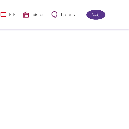
kijk
luister
Tip ons