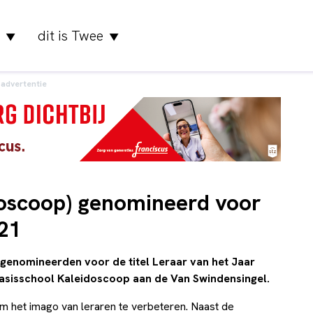
dit is Twee
▼
▼
advertentie
doscoop) genomineerd voor
021
n genomineerden voor de titel Leraar van het Jaar
basisschool Kaleidoscoop aan de Van Swindensingel.
om het imago van leraren te verbeteren. Naast de