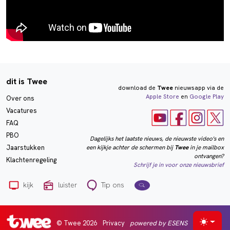
dit is Twee
download de
Twee
nieuwsapp via de
Apple Store
en
Google Play
Over ons
Vacatures
FAQ
PBO
Dagelijks het laatste nieuws, de nieuwste video's en
een kijkje achter de schermen bij
Twee
in je mailbox
Jaarstukken
ontvangen?
Klachtenregeling
Schrijf je in voor onze nieuwsbrief
kijk
luister
Tip ons
© Twee 2026
Privacy
powered by ESENS
Selecte