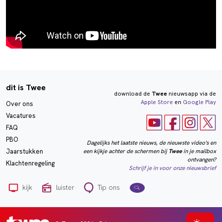
dit is Twee
download de
Twee
nieuwsapp via de
Apple Store
en
Google Play
Over ons
Vacatures
FAQ
PBO
Dagelijks het laatste nieuws, de nieuwste video's en
een kijkje achter de schermen bij
Twee
in je mailbox
Jaarstukken
ontvangen?
Klachtenregeling
Schrijf je in voor onze nieuwsbrief
kijk
luister
Tip ons