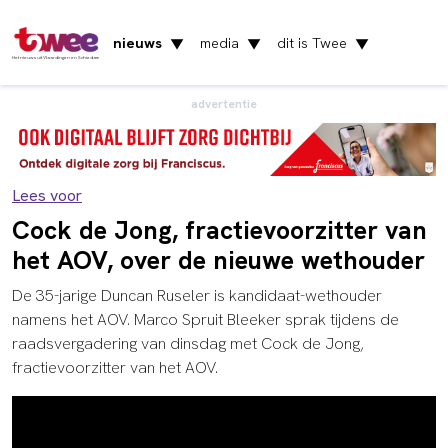
nieuws
media
dit is Twee
▼
▼
▼
Het nieuws uit Vlaardingen en Schiedam
advertentie
Lees voor
Cock de Jong, fractievoorzitter van
het AOV, over de nieuwe wethouder
De 35-jarige Duncan Ruseler is kandidaat-wethouder
namens het AOV. Marco Spruit Bleeker sprak tijdens de
raadsvergadering van dinsdag met Cock de Jong,
fractievoorzitter van het AOV.