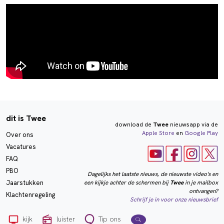
dit is Twee
download de
Twee
nieuwsapp via de
Apple Store
en
Google Play
Over ons
Vacatures
FAQ
PBO
Dagelijks het laatste nieuws, de nieuwste video's en
een kijkje achter de schermen bij
Twee
in je mailbox
Jaarstukken
ontvangen?
Klachtenregeling
Schrijf je in voor onze nieuwsbrief
kijk
luister
Tip ons