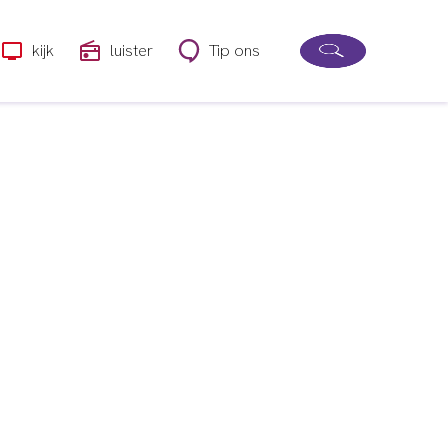
kijk
luister
Tip ons