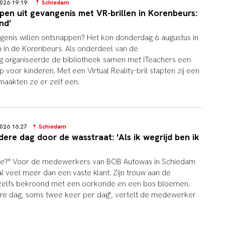
2026 19:19
Schiedam
en uit gevangenis met VR-brillen in Korenbeurs:
nd’
angenis willen ontsnappen? Het kon donderdag 6 augustus in
 in de Korenbeurs. Als onderdeel van de
organiseerde de bibliotheek samen met iTeachers een
 voor kinderen. Met een Virtual Reality-bril stapten zij een
 maakten ze er zelf een.
2026 16:27
Schiedam
dere dag door de wasstraat: 'Als ik wegrijd ben ik
ke?" Voor de medewerkers van BOB Autowas in Schiedam
l veel meer dan een vaste klant. Zijn trouw aan de
s zelfs bekroond met een oorkonde en een bos bloemen.
ere dag, soms twee keer per dag", vertelt de medewerker