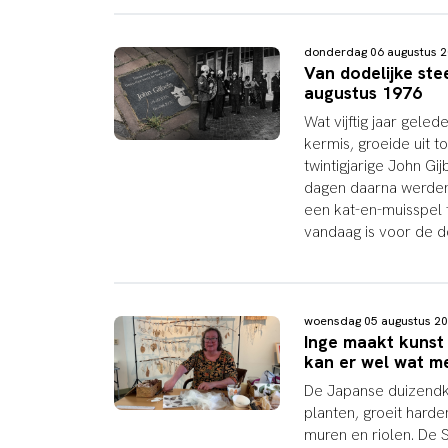
donderdag 06 augustus 
Van dodelijke ste
augustus 1976
Wat vijftig jaar gel
kermis, groeide uit 
twintigjarige John Gi
dagen daarna werden
een kat-en-muisspel 
vandaag is voor de d
woensdag 05 augustus 2
Inge maakt kunst
kan er wel wat m
De Japanse duizendkn
planten, groeit hard
muren en riolen. De 