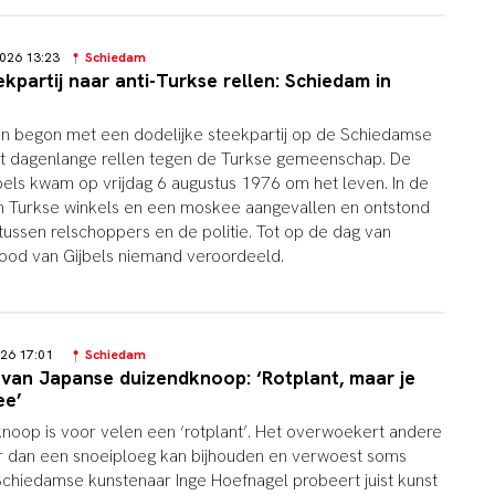
2026 13:23
Schiedam
ekpartij naar anti-Turkse rellen: Schiedam in
eden begon met een dodelijke steekpartij op de Schiedamse
tot dagenlange rellen tegen de Turkse gemeenschap. De
jbels kwam op vrijdag 6 augustus 1976 om het leven. In de
 Turkse winkels en een moskee aangevallen en ontstond
tussen relschoppers en de politie. Tot op de dag van
ood van Gijbels niemand veroordeeld.
026 17:01
Schiedam
 van Japanse duizendknoop: ‘Rotplant, maar je
ee’
oop is voor velen een ‘rotplant’. Het overwoekert andere
er dan een snoeiploeg kan bijhouden en verwoest soms
Schiedamse kunstenaar Inge Hoefnagel probeert juist kunst