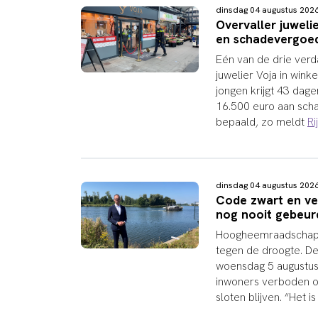
dinsdag 04 augustus 20
Overvaller juweli
en schadevergoe
Eén van de drie verd
juwelier Voja in wink
jongen krijgt 43 dag
16.500 euro aan scha
bepaald, zo meldt
R
dinsdag 04 augustus 20
Code zwart en ve
nog nooit gebeur
Hoogheemraadschap D
tegen de droogte. De 
woensdag 5 augustus
inwoners verboden o
sloten blijven. “Het i