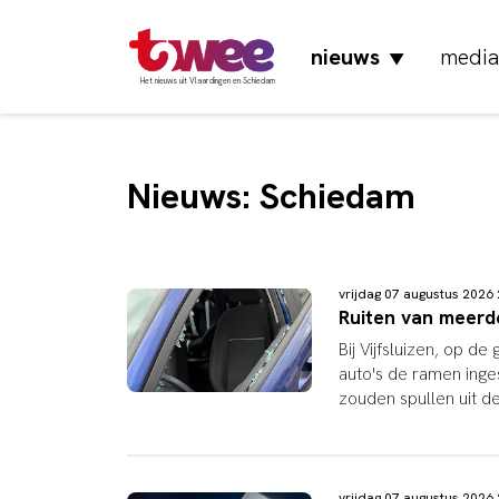
nieuws
media
▼
Het nieuws uit Vlaardingen en Schiedam
Nieuws: Schiedam
vrijdag 07 augustus 202
Ruiten van meerder
Bij Vijfsluizen, op d
auto's de ramen inge
zouden spullen uit d
vrijdag 07 augustus 202