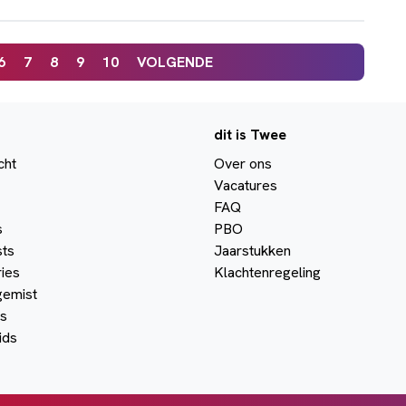
6
7
8
9
10
VOLGENDE
dit is Twee
cht
Over ons
Vacatures
FAQ
s
PBO
ts
Jaarstukken
ies
Klachtenregeling
gemist
s
ids