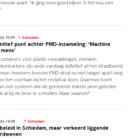
eesde plant. “Ik ging eens goed kijken. Is het nou een
”
026 15:59
Schiedam
nitief punt achter PMD-inzameling: ‘Machine
 mens’
containers voor plastic verpakkingen, metalen
enkartons zijn sinds vandaag definitief uit het straatbeeld
nen. Inwoners hoeven PMD-afval nu niet langer apart weg
n het voortaan bij het restafval doen. Daarmee komt
 aan een systeem dat de gemeente enkele jaren geleden
al al bij de bron te scheiden. Maar waarom?
026 14:08
Schiedam
beleid in Schiedam, maar verkeerd liggende
erdwenen