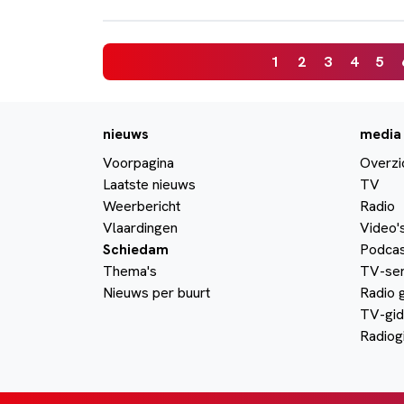
1
2
3
4
5
nieuws
media
Voorpagina
Overzi
Laatste nieuws
TV
Weerbericht
Radio
Vlaardingen
Video'
Schiedam
Podcas
Thema's
TV-ser
Nieuws per buurt
Radio 
TV-gid
Radiog