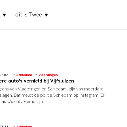
dit is Twee
▼
▼
6 23:53
Schiedam
Vlaardingen
e auto's vernield bij Vijfsluizen
e grens van Vlaardingen en Schiedam, zijn van meerdere
slagen. Dat meldt de politie Schiedam op Instagram. Er
e auto's ontvreemd zijn.
6 23:33
Schiedam