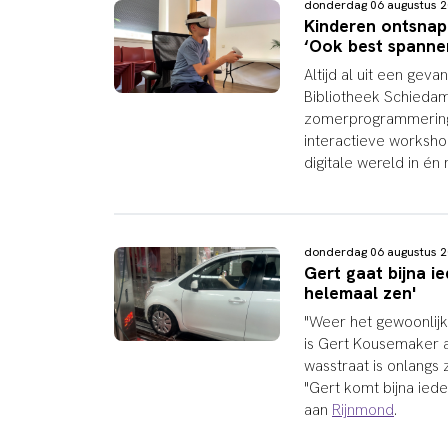
donderdag 06 augustus 
Kinderen ontsnapp
‘Ook best spanne
Altijd al uit een gev
Bibliotheek Schiedam
zomerprogrammering 
interactieve workshop
digitale wereld in én
donderdag 06 augustus 
Gert gaat bijna ie
helemaal zen'
"Weer het gewoonlij
is Gert Kousemaker a
wasstraat is onlang
"Gert komt bijna ied
aan
Rijnmond
.