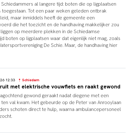
 Schiedammers al langere tijd: boten die op ligplaatsen
 is toegestaan. Tot een paar weken geleden ontbrak
eleid, maar inmiddels heeft de gemeente een
evoerd die het toezicht en de handhaving makkelijker zou
liggen op meerdere plekken in de Schiedamse
jd boten op ligplaatsen waar dat eigenlijk niet mag, zoals
Watersportvereniging De Schie. Maar, de handhaving hier
026 12:33
Schiedam
ruit met elektrische vouwfiets en raakt gewond
sdagochtend gewond geraakt nadat diegene met een
s ten val kwam. Het gebeurde op de Peter van Anrooylaan
ders schoten direct te hulp, waarna ambulancepersoneel
zocht.