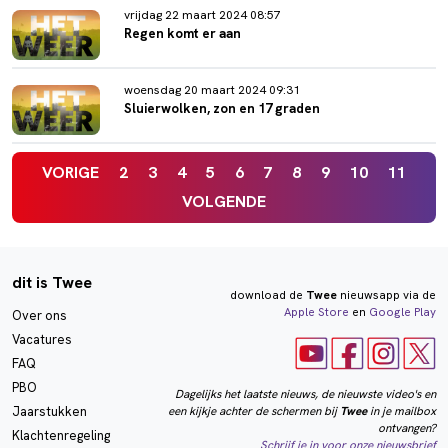
vrijdag 22 maart 2024 08:57
Regen komt er aan
woensdag 20 maart 2024 09:31
Sluierwolken, zon en 17 graden
VORIGE
2
3
4
5
6
7
8
9
10
11
VOLGENDE
dit is Twee
download de
Twee
nieuwsapp via de
Apple Store
en
Google Play
Over ons
Vacatures
FAQ
PBO
Dagelijks het laatste nieuws, de nieuwste video's en
een kijkje achter de schermen bij
Twee
in je mailbox
Jaarstukken
ontvangen?
Klachtenregeling
Schrijf je in voor onze nieuwsbrief