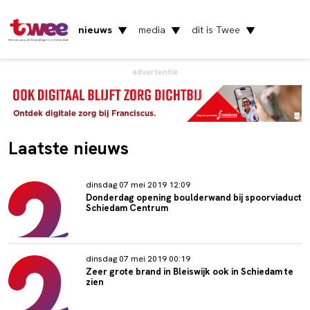
nieuws
media
dit is Twee
▼
▼
▼
Het nieuws uit Vlaardingen en Schiedam
advertentie
Laatste nieuws
dinsdag 07 mei 2019 12:09
Donderdag opening boulderwand bij spoorviaduct
Schiedam Centrum
dinsdag 07 mei 2019 00:19
Zeer grote brand in Bleiswijk ook in Schiedam te
zien