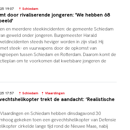
025 19:07
Schiedam
t door rivaliserende jongeren: 'We hebben 68
beeld'
gen en meerdere steekincidenten: de gemeente Schiedam
van geweld onder jongeren. Burgemeester Harald
ldincidenten steeds heviger worden in zijn stad. Hij
d met steek- en vuurwapens door de opkomst van
rengroepen tussen Schiedam en Rotterdam. Daarom komt de
tieplan om te voorkomen dat kwetsbare jongeren de
025 17:57
Schiedam
Vlaardingen
echtshelikopter trekt de aandacht: ‘Realistische
 Vlaardingen en Schiedam hebben dinsdagavond 30
mhoog gekeken toen een gevechtshelikopter van Defensie
likopter cirkelde lange tijd rond de Nieuwe Maas, nabij