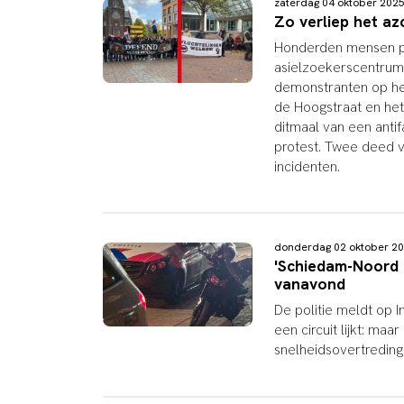
zaterdag 04 oktober 20
Zo verliep het az
Honderden mensen pr
asielzoekerscentrum
demonstranten op het
de Hoogstraat en het
ditmaal van een antif
protest. Twee deed v
incidenten.
donderdag 02 oktober 2
'Schiedam-Noord li
vanavond
De politie meldt op
een circuit lijkt: maar
snelheidsovertredin