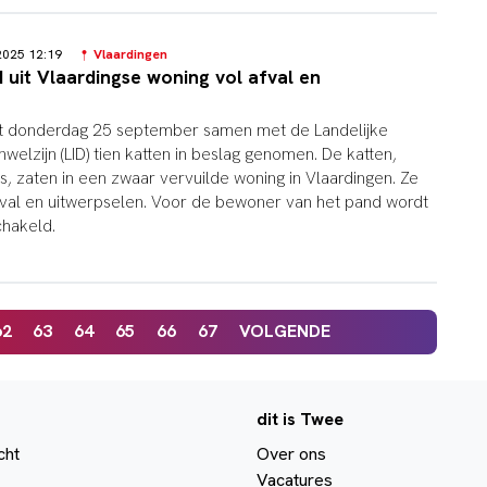
2025 12:19
Vlaardingen
 uit Vlaardingse woning vol afval en
eft donderdag 25 september samen met de Landelijke
nwelzijn (LID) tien katten in beslag genomen. De katten,
s, zaten in een zwaar vervuilde woning in Vlaardingen. Ze
fval en uitwerpselen. Voor de bewoner van het pand wordt
chakeld.
62
63
64
65
66
67
VOLGENDE
dit is Twee
cht
Over ons
Vacatures