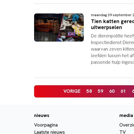
maandag 29 september 
Tien katten gered
uitwerpselen
De dierenpolitie he
Inspectiedienst Diere
waarvan zeven kitten
leefden tussen het a
passende hulp inges
VORIGE
58
59
60
61
nieuws
media
Voorpagina
Overzi
Laatste nieuws
TV