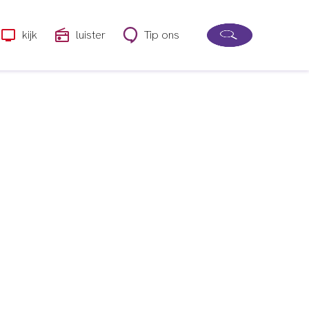
kijk
luister
Tip ons