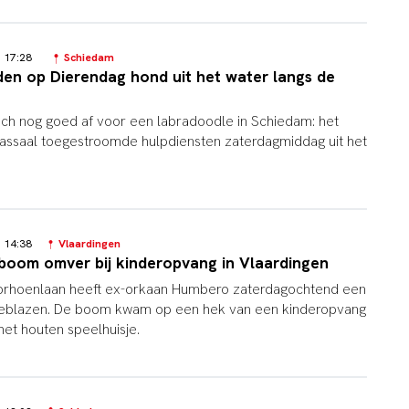
25 17:28
Schiedam
den op Dierendag hond uit het water langs de
och nog goed af voor een labradoodle in Schiedam: het
assaal toegestroomde hulpdiensten zaterdagmiddag uit het
25 14:38
Vlaardingen
boom omver bij kinderopvang in Vlaardingen
orhoenlaan heeft ex-orkaan Humbero zaterdagochtend een
eblazen. De boom kwam op een hek van een kinderopvang
het houten speelhuisje.