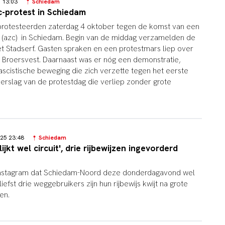
25 13:03
Schiedam
c-protest in Schiedam
otesteerden zaterdag 4 oktober tegen de komst van een
 (azc) in Schiedam. Begin van de middag verzamelden de
 Stadserf. Gasten spraken en een protestmars liep over
 Broersvest. Daarnaast was er nóg een demonstratie,
ascistische beweging die zich verzette tegen het eerste
erslag van de protestdag die verliep zonder grote
025 23:48
Schiedam
jkt wel circuit', drie rijbewijzen ingevorderd
 Instagram dat Schiedam-Noord deze donderdagavond wel
 liefst drie weggebruikers zijn hun rijbewijs kwijt na grote
gen.