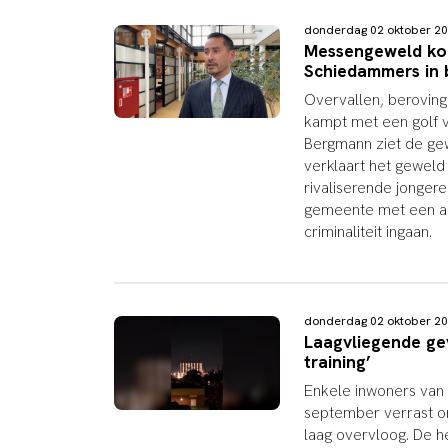
donderdag 02 oktober 2
Messengeweld kom
Schiedammers in 
Overvallen, berovin
kampt met een golf 
Bergmann ziet de gewe
verklaart het gewel
rivaliserende jonge
gemeente met een ac
criminaliteit ingaan.
donderdag 02 oktober 2
Laagvliegende gev
training’
Enkele inwoners van
september verrast o
laag overvloog. De he