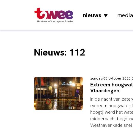
nieuws
media
▼
Het nieuws uit Vlaardingen en Schiedam
Nieuws: 112
zondag 05 oktober 2025
Extreem hoogwate
Vlaardingen
In de nacht van zate
extreem hoogwater. D
hoogtij werd het wat
middernacht begonne
Westhavenkade snel 