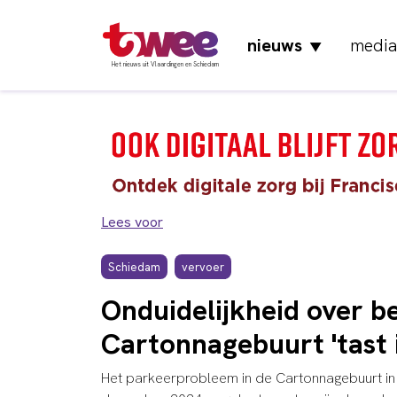
nieuws
media
▼
Het nieuws uit Vlaardingen en Schiedam
Lees voor
Schiedam
vervoer
Onduidelijkheid over b
Cartonnagebuurt 'tast i
Het parkeerprobleem in de Cartonnagebuurt in