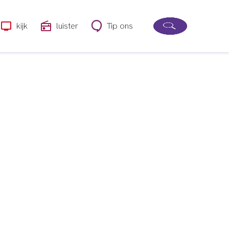
kijk
luister
Tip ons