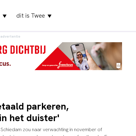
dit is Twee
▼
▼
advertentie
etaald parkeren,
n het duister'
 Schiedam zou naar verwachting in november of