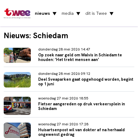
nieuws
media
dit is Twee
▼
▼
▼
Het nieuws uit Vlaardingen en Schiedam
Nieuws: Schiedam
donderdag 28 mei 2026 14:47
Op zoek naar geld om Walvis in Schiedam te
houden: ‘Het trekt mensen aan’
donderdag 28 mei 2026 09:12
Deel Sveaparken gaat opgehoogd worden, begint
op 1 juni
woensdag 27 mei 2026 18:55
Fietser aangereden op druk verkeersplein in
Schiedam
woensdag 27 mei 2026 17:28
Huisartsenpost wil van dokter af na herhaald
ongewenst gedrag