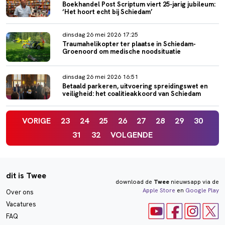
Boekhandel Post Scriptum viert 25-jarig jubileum:
‘Het hoort echt bij Schiedam’
dinsdag 26 mei 2026 17:25
Traumahelikopter ter plaatse in Schiedam-
Groenoord om medische noodsituatie
dinsdag 26 mei 2026 16:51
Betaald parkeren, uitvoering spreidingswet en
veiligheid: het coalitieakkoord van Schiedam
VORIGE
23
24
25
26
27
28
29
30
31
32
VOLGENDE
dit is Twee
download de
Twee
nieuwsapp via de
Apple Store
en
Google Play
Over ons
Vacatures
FAQ