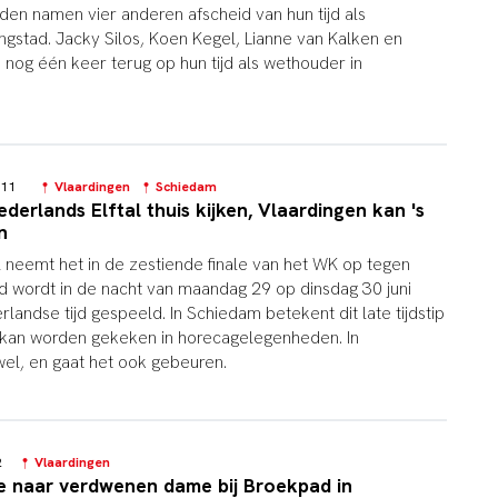
den namen vier anderen afscheid van hun tijd als
ngstad. Jacky Silos, Koen Kegel, Lianne van Kalken en
 nog één keer terug op hun tijd als wethouder in
8:11
Vlaardingen
Schiedam
erlands Elftal thuis kijken, Vlaardingen kan 's
n
l neemt het in de zestiende finale van het WK op tegen
d wordt in de nacht van maandag 29 op dinsdag 30 juni
landse tijd gespeeld. In Schiedam betekent dit late tijdstip
t kan worden gekeken in horecagelegenheden. In
wel, en gaat het ook gebeuren.
42
Vlaardingen
e naar verdwenen dame bij Broekpad in