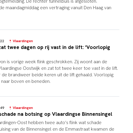
gtemelding. De rechter tunnelbuis is afgesloten.
dde maandagmiddag een vertraging vanuit Den Haag van
4:22
Vlaardingen
t twee dagen op rij vast in de lift: 'Voorlopig
on is vorige week flink geschrokken. Zij woont aan de
laardingse Oostwijk en zat tot twee keer toe vast in de lift.
or de brandweer beide keren uit de lift gehaald. Voorlopig
p naar boven en beneden.
3:49
Vlaardingen
schade na botsing op Vlaardingse Binnensingel
aardingen-Oost hebben twee auto’s flink wat schade
uising van de Binnensingel en de Emmastraat kwamen de