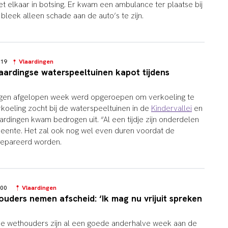
et elkaar in botsing. Er kwam een ambulance ter plaatse bij
bleek alleen schade aan de auto’s te zijn.
3:19
Vlaardingen
laardingse waterspeeltuinen kapot tijdens
gen afgelopen week werd opgeroepen om verkoeling te
koeling zocht bij de waterspeeltuinen in de
Kindervallei
en
ardingen kwam bedrogen uit. “Al een tijdje zijn onderdelen
eente. Het zal ook nog wel even duren voordat de
repareerd worden.
9:00
Vlaardingen
uders nemen afscheid: ‘Ik mag nu vrijuit spreken
se wethouders zijn al een goede anderhalve week aan de