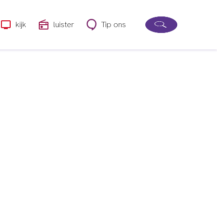
kijk
luister
Tip ons