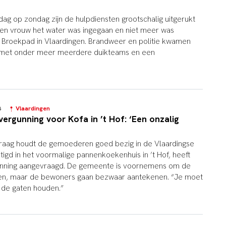
dag op zondag zijn de hulpdiensten grootschalig uitgerukt
en vrouw het water was ingegaan en niet meer was
 Broekpad in Vlaardingen. Brandweer en politie kwamen
, met onder meer meerdere duikteams en een
28
Vlaardingen
rgunning voor Kofa in ’t Hof: ‘Een onzalig
raag houdt de gemoederen goed bezig in de Vlaardingse
tigd in het voormalige pannenkoekenhuis in ’t Hof, heeft
nning aangevraagd. De gemeente is voornemens om de
nen, maar de bewoners gaan bezwaar aantekenen. “Je moet
 de gaten houden.”