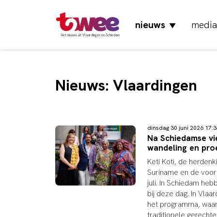
nieuws
media
▼
Het nieuws uit Vlaardingen en Schiedam
Nieuws: Vlaardingen
dinsdag 30 juni 2026 17
Na Schiedamse vier
wandeling en pro
Keti Koti, de herdenki
Suriname en de voorm
juli. In Schiedam he
bij deze dag. In Vlaa
het programma, waaro
traditionele gerechte