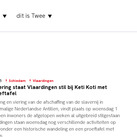
dit is Twee
▼
▼
:35
Schiedam
Vlaardingen
ing staat Vlaardingen stil bij Keti Koti met
eftafel
ng en viering van de afschaffing van de slavernij in
alige Nederlandse Antillen, vindt plaats op woensdag 1
bben inwoners de afgelopen weken al uitgebreid stilgestaan
rdingen staan woensdag nog verschillende activiteiten op
nder een historische wandeling en een proeftafel met
n.