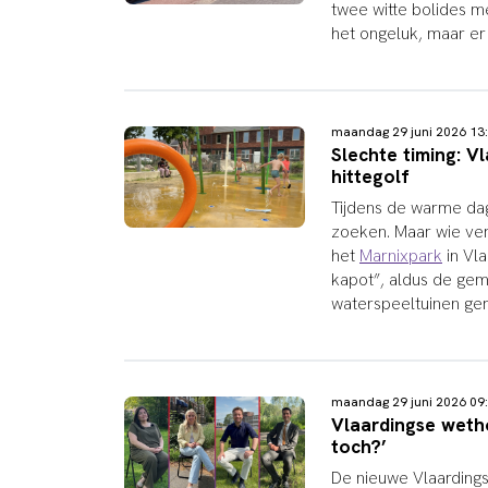
twee witte bolides m
het ongeluk, maar er 
maandag 29 juni 2026 1
Slechte timing: V
hittegolf
Tijdens de warme da
zoeken. Maar wie ver
het
Marnixpark
in Vla
kapot”, aldus de gem
waterspeeltuinen ge
maandag 29 juni 2026 0
Vlaardingse wetho
toch?’
De nieuwe Vlaarding