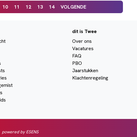
10
11
12
13
14
VOLGENDE
dit is Twee
cht
Over ons
Vacatures
FAQ
s
PBO
ts
Jaarstukken
ies
Klachtenregeling
gemist
s
ids
powered by ESENS