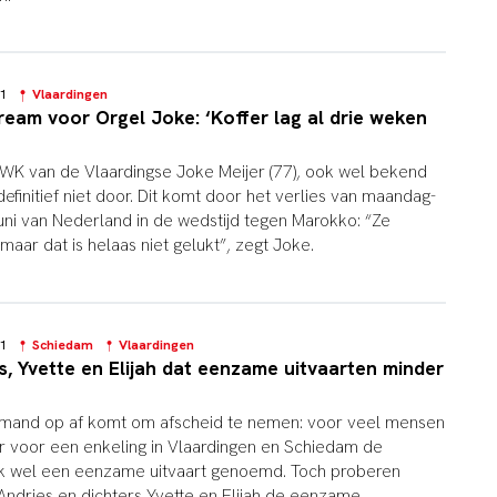
:51
Vlaardingen
eam voor Orgel Joke: ‘Koffer lag al drie weken
WK van de Vlaardingse Joke Meijer (77), ook wel bekend
definitief niet door. Dit komt door het verlies van maandag-
uni van Nederland in de wedstijd tegen Marokko: “Ze
aar dat is helaas niet gelukt”, zegt Joke.
:01
Schiedam
Vlaardingen
, Yvette en Elijah dat eenzame uitvaarten minder
iemand op af komt om afscheid te nemen: voor veel mensen
r voor een enkeling in Vlaardingen en Schiedam de
 ook wel een eenzame uitvaart genoemd. Toch proberen
ndries en dichters Yvette en Elijah de eenzame