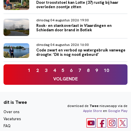
Door trooststoel kan Lotte (37) rustig bij haar
overleden zoontje zitten
dinsdag 04 augustus 2026 19:00
Rook- en stankoverlast in Vlaardingen en
Schiedam door brand in Botlek
dinsdag 04 augustus 2026 16:00
Code zwart en verbod op watergebruik vanwege
droogte: ‘Dit is nog nooit gebeurd’
1
2
3
4
5
6
7
8
9
10
VOLGENDE
dit is Twee
download de
Twee
nieuwsapp via de
Apple Store
en
Google Play
Over ons
Vacatures
FAQ