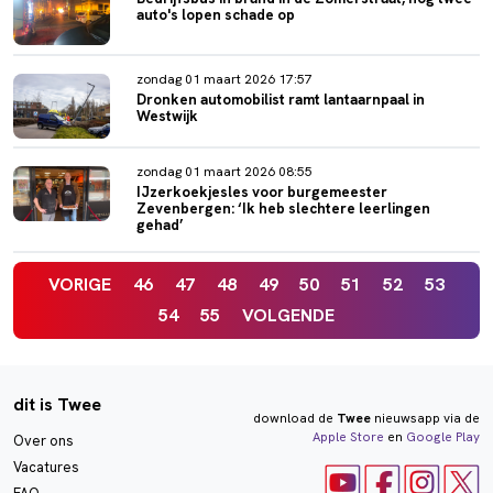
auto's lopen schade op
zondag 01 maart 2026 17:57
Dronken automobilist ramt lantaarnpaal in
Westwijk
zondag 01 maart 2026 08:55
IJzerkoekjesles voor burgemeester
Zevenbergen: ‘Ik heb slechtere leerlingen
gehad’
VORIGE
46
47
48
49
50
51
52
53
54
55
VOLGENDE
dit is Twee
download de
Twee
nieuwsapp via de
Apple Store
en
Google Play
Over ons
Vacatures