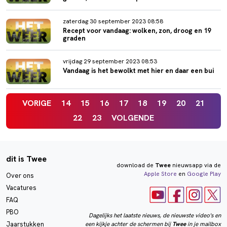
zaterdag 30 september 2023 08:58
Recept voor vandaag: wolken, zon, droog en 19
graden
vrijdag 29 september 2023 08:53
Vandaag is het bewolkt met hier en daar een bui
VORIGE
14
15
16
17
18
19
20
21
22
23
VOLGENDE
dit is Twee
download de
Twee
nieuwsapp via de
Apple Store
en
Google Play
Over ons
Vacatures
FAQ
PBO
Dagelijks het laatste nieuws, de nieuwste video's en
een kijkje achter de schermen bij
Twee
in je mailbox
Jaarstukken