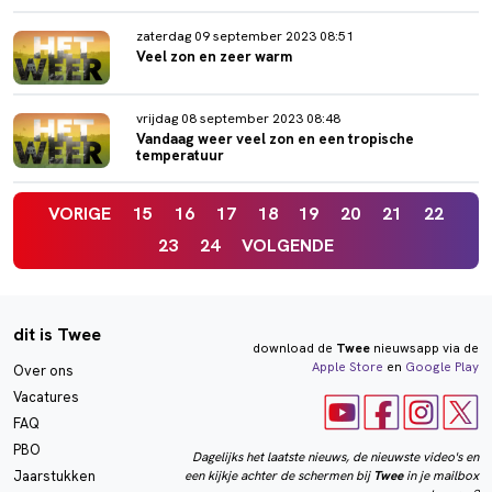
zaterdag 09 september 2023 08:51
Veel zon en zeer warm
vrijdag 08 september 2023 08:48
Vandaag weer veel zon en een tropische
temperatuur
VORIGE
15
16
17
18
19
20
21
22
23
24
VOLGENDE
dit is Twee
download de
Twee
nieuwsapp via de
Apple Store
en
Google Play
Over ons
Vacatures
FAQ
PBO
Dagelijks het laatste nieuws, de nieuwste video's en
een kijkje achter de schermen bij
Twee
in je mailbox
Jaarstukken