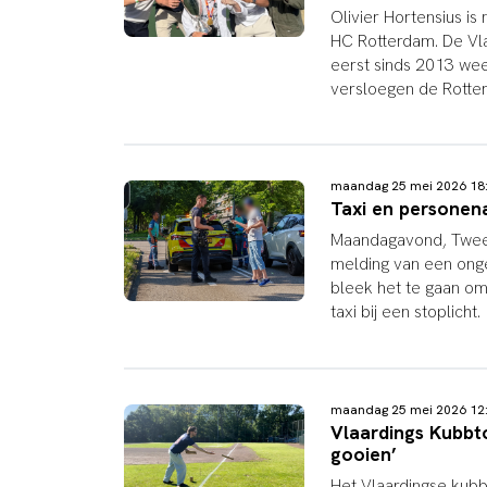
Olivier Hortensius 
HC Rotterdam. De Vla
eerst sinds 2013 we
versloegen de Rotte
maandag 25 mei 2026 1
Taxi en personena
Maandagavond, Tweed
melding van een onge
bleek het te gaan o
taxi bij een stoplicht.
maandag 25 mei 2026 1
Vlaardings Kubbto
gooien’
Het Vlaardingse kubb