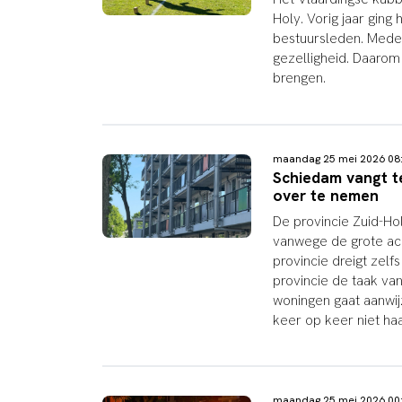
Holy. Vorig jaar gin
bestuursleden. Medeb
gezelligheid. Daarom 
brengen.
maandag 25 mei 2026 0
Schiedam vangt te
over te nemen
De provincie Zuid-H
vanwege de grote ach
provincie dreigt zelf
provincie de taak v
woningen gaat aanwij
keer op keer niet haa
maandag 25 mei 2026 0