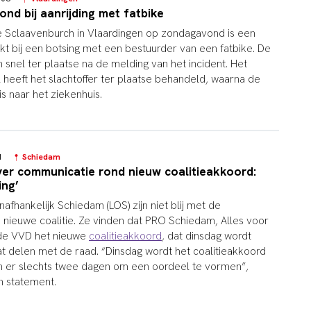
ond bij aanrijding met fatbike
e Sclaavenburch in Vlaardingen op zondagavond is een
kt bij een botsing met een bestuurder van een fatbike. De
snel ter plaatse na de melding van het incident. Het
eeft het slachtoffer ter plaatse behandeld, waarna de
is naar het ziekenhuis.
41
Schiedam
ver communicatie rond nieuw coalitieakkoord:
ing’
fhankelijk Schiedam (LOS) zijn niet blij met de
nieuwe coalitie. Ze vinden dat PRO Schiedam, Alles voor
de VVD het nieuwe
coalitieakkoord
, dat dinsdag wordt
at delen met de raad. “Dinsdag wordt het coalitieakkoord
n er slechts twee dagen om een oordeel te vormen”,
en statement.