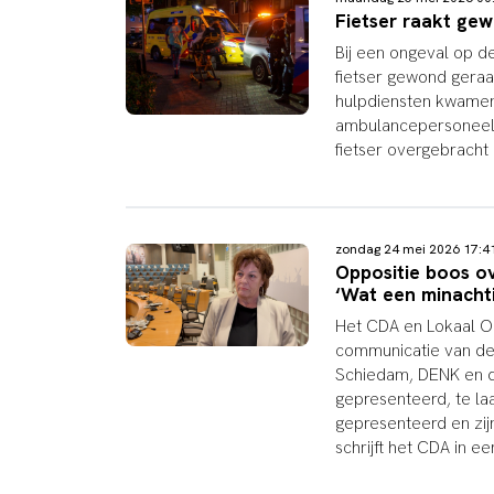
Fietser raakt gew
Bij een ongeval op d
fietser gewond geraa
hulpdiensten kwamen 
ambulancepersoneel h
fietser overgebracht 
zondag 24 mei 2026 17:
Oppositie boos o
‘Wat een minacht
Het CDA en Lokaal Ona
communicatie van de 
Schiedam, DENK en 
gepresenteerd, te la
gepresenteerd en zij
schrijft het CDA in e