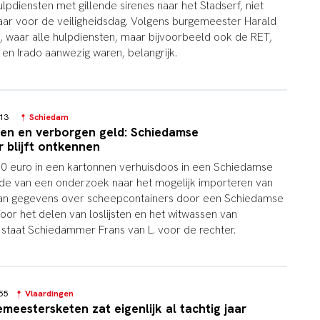
pdiensten met gillende sirenes naar het Stadserf, niet
aar voor de veiligheidsdag. Volgens burgemeester Harald
, waar alle hulpdiensten, maar bijvoorbeeld ook de RET,
 en Irado aanwezig waren, belangrijk.
3:13
Schiedam
gen en verborgen geld: Schiedamse
blijft ontkennen
500 euro in een kartonnen verhuisdoos in een Schiedamse
inde van een onderzoek naar het mogelijk importeren van
van gegevens over scheepcontainers door een Schiedamse
r het delen van loslijsten en het witwassen van
 staat Schiedammer Frans van L. voor de rechter.
0:55
Vlaardingen
meestersketen zat eigenlijk al tachtig jaar