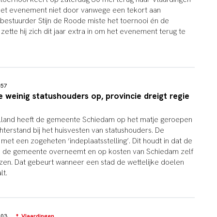
g het evenement niet door vanwege een tekort aan
estuurder Stijn de Roode miste het toernooi én de
zette hij zich dit jaar extra in om het evenement terug te
8:57
 weinig statushouders op, provincie dreigt regie
olland heeft de gemeente Schiedam op het matje geroepen
terstand bij het huisvesten van statushouders. De
s met een zogeheten ‘indeplaatsstelling’. Dit houdt in dat de
an de gemeente overneemt en op kosten van Schiedam zelf
zen. Dat gebeurt wanneer een stad de wettelijke doelen
lt.
0:03
Vlaardingen