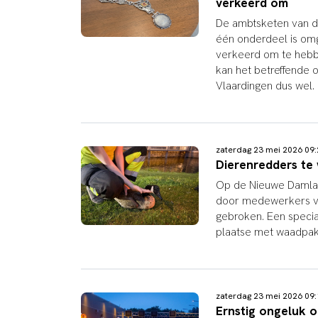
verkeerd om
De ambtsketen van d
één onderdeel is omge
verkeerd om te hebb
kan het betreffende 
Vlaardingen dus wel.
zaterdag 23 mei 2026 0
Dierenredders te
Op de Nieuwe Damlaa
door medewerkers va
gebroken. Een speci
plaatse met waadpakk
zaterdag 23 mei 2026 0
Ernstig ongeluk o