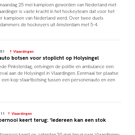
is maandag 25 mei kampioen geworden van Nederland met
ardinger is vaste kracht in het hockeyteam dat voor het
er kampioen van Nederland werd. Over twee duels
rdammers de hockeyers uit Amsterdam met 5-4.
8:51
Vlaardingen
uto botsen voor stoplicht op Holysingel
e Pinksterdag, ontvingen de politie en ambulance een
val aan de Holysingel in Vlaardingen. Eenmaal ter plaatse
m een kop-staartbotsing tussen een personenauto en een
2:11
Vlaardingen
ernooi keert terug: ‘Iedereen kan een stok
toernooi keert op zaterdag 30 mei terug naar Vlaardingen-