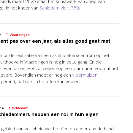
n. Sinds maart 2025 staat het kunstwerk van Joep van
ge, in het kader van
Schiedam viert 750
.
02
Vlaardingen
ent pas over een jaar, als alles goed gaat met
oor de realisatie van een asielzoekerscentrum op het
urthoeve in Vlaardingen is nog in volle gang. En die
g even duren. Het zal zeker nog een jaar duren voordat het
leverd. Bovendien moet er nog een
vleermuizen-
gerond, dat roet in het eten kan gooien.
1:54
Schiedam
Schiedammers hebben een rol in hun eigen
t gebied van veiligheid wel het één en ander aan de hand.