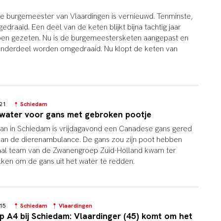
e burgemeester van Vlaardingen is vernieuwd. Tenminste,
draaid. Een deel van de keten blijkt bijna tachtig jaar
en gezeten. Nu is de burgemeestersketen aangepast en
onderdeel worden omgedraaid. Nu klopt de keten van
9:21
Schiedam
 water voor gans met gebroken pootje
n in Schiedam is vrijdagavond een Canadese gans gered
n de dierenambulance. De gans zou zijn poot hebben
aal team van de Zwanengroep Zuid-Holland kwam ter
en om de gans uit het water te redden.
9:15
Schiedam
Vlaardingen
p A4 bij Schiedam: Vlaardinger (45) komt om het