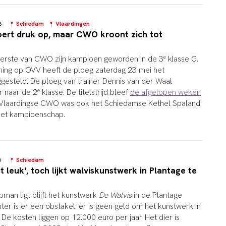
48
Schiedam
Vlaardingen
oert druk op, maar CWO kroont zich tot
e
erste van CWO zijn kampioen geworden in de 3
klasse G.
ning op OVV heeft de ploeg zaterdag 23 mei het
gesteld. De ploeg van trainer Dennis van der Waal
e
 naar de 2
klasse. De titelstrijd bleef
de afgelopen weken
 Vlaardingse CWO was ook het Schiedamse Kethel Spaland
het kampioenschap.
05
Schiedam
t leuk', toch lijkt walviskunstwerk in Plantage te
man ligt blijft het kunstwerk
De Walvis
in de Plantage
ter is er een obstakel: er is geen geld om het kunstwerk in
e kosten liggen op 12.000 euro per jaar. Het dier is