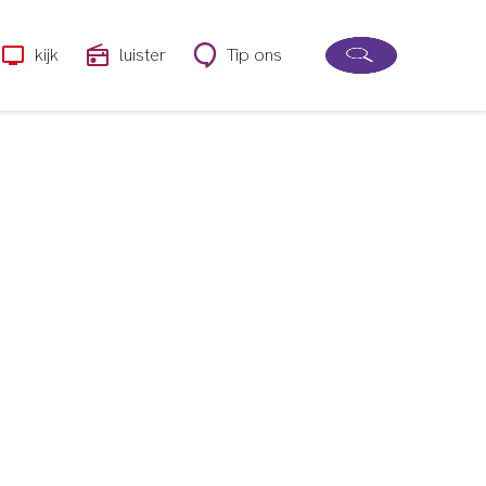
kijk
luister
Tip ons