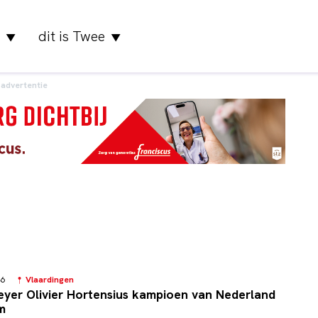
dit is Twee
▼
▼
advertentie
:46
Vlaardingen
eyer Olivier Hortensius kampioen van Nederland
m