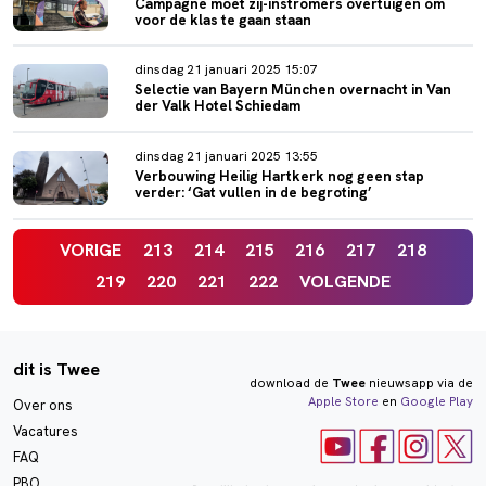
Campagne moet zij-instromers overtuigen om
voor de klas te gaan staan
dinsdag 21 januari 2025 15:07
Selectie van Bayern München overnacht in Van
der Valk Hotel Schiedam
dinsdag 21 januari 2025 13:55
Verbouwing Heilig Hartkerk nog geen stap
verder: ‘Gat vullen in de begroting’
VORIGE
213
214
215
216
217
218
219
220
221
222
VOLGENDE
dit is Twee
download de
Twee
nieuwsapp via de
Apple Store
en
Google Play
Over ons
Vacatures
FAQ
PBO