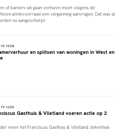
itsen of kamers wil gaan verhuren moet volgens de
Woonruimtevoorraad een vergunning aanvragen. Dat was al
worden nu aangescherpt.
019 19:58
amerverhuur en splitsen van woningen in West en
oe
019 16:50
iscus Gasthuis & Vlietland voeren actie op 2
r meer het Franciscus Gasthuis & Vlietland ziekenhuis