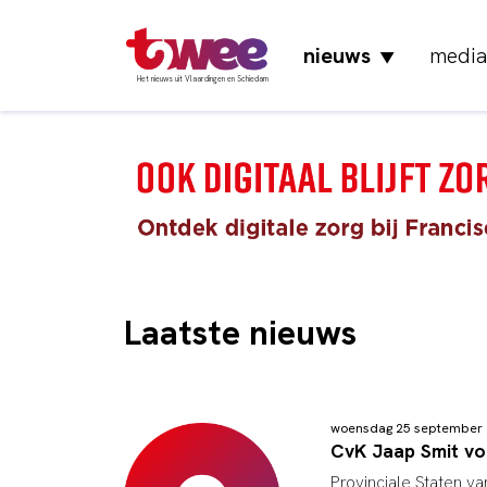
nieuws
media
▼
Het nieuws uit Vlaardingen en Schiedam
Laatste nieuws
woensdag 25 september
CvK Jaap Smit v
Provinciale Staten v