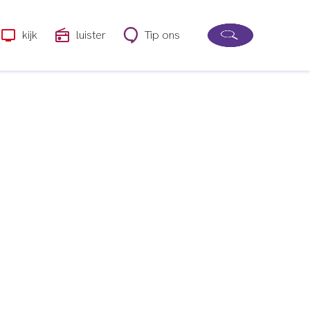
kijk
luister
Tip ons