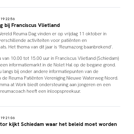
019 22:56
bij Franciscus Vlietland
Wereld Reuma Dag vinden er op vrijdag 11 oktober in
verschillende activiteiten voor patiënten en
ats. Het thema van dit jaar is ‘Reumazorg baanbrekend’.
van 10.00 tot 15.00 uur in Franciscus Vlietland (Schiedam)
en informatiemarkt in de Nolet Hal op de begane grond.
 langs bij onder andere informatiepunten van de
 de Reuma Patiënten Vereniging Nieuwe Waterweg-Noord.
Emma at Work biedt ondersteuning aan jongeren en een
 reumacoach heeft een inloopspreekuur.
019 21:06
tor kijkt Schiedam waar het beleid moet worden