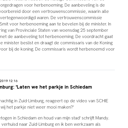
oorgedragen voor herbenoeming. De aanbeveling is de
oorbereid door een vertrouwenscommissie, waarin alle
en vertegenwoordigd waren. De vertrouwenscommissie
mit voor herbenoeming aan te bevelen bij de minister. In
ring van Provinciale Staten van woensdag 25 september
met de aanbeveling tot herbenoeming. De voordracht gaat
De minister beslist en draagt de commissaris van de Koning
oor bij de koning. De commissaris wordt herbenoemd voor
 2019 12:16
mburg: 'Laten we het parkje in Schiedam
achtig in Zuid-Limburg, reageert op de video van SCHIE
n wij het parkje niet weer mooi maken?'
togen in Schiedam en houd van mijn stad' schrijft Mandy.
ik verhuisd naar Zuid-Limburg en ik ben werkzaam als