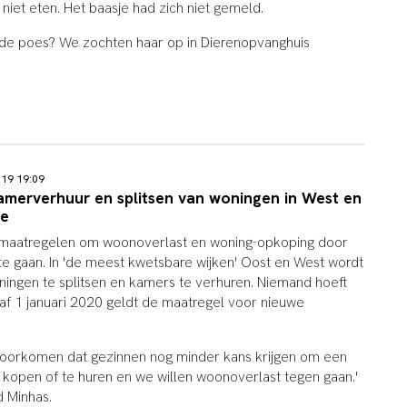
niet eten. Het baasje had zich niet gemeld.
 de poes? We zochten haar op in Dierenopvanghuis
019 19:09
amerverhuur en splitsen van woningen in West en
oe
maatregelen om woonoverlast en woning-opkoping door
te gaan. In 'de meest kwetsbare wijken' Oost en West wordt
ingen te splitsen en kamers te verhuren. Niemand hoeft
anaf 1 januari 2020 geldt de maatregel voor nieuwe
voorkomen dat gezinnen nog minder kans krijgen om een
 kopen of te huren en we willen woonoverlast tegen gaan.'
 Minhas.