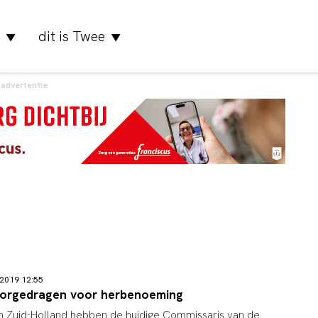
dit is Twee
▼
▼
advertentie
 2019 12:55
oorgedragen voor herbenoeming
an Zuid-Holland hebben de huidige Commissaris van de