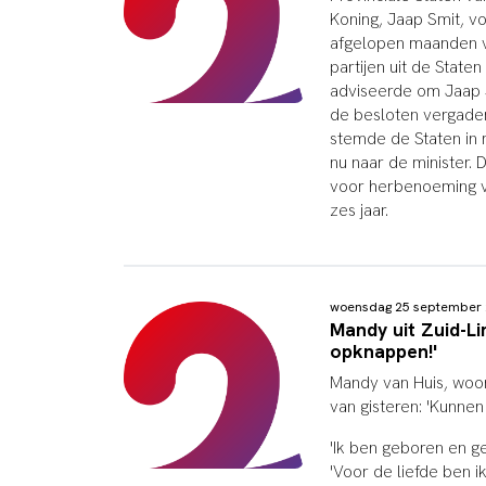
Koning, Jaap Smit, v
afgelopen maanden v
partijen uit de Stat
adviseerde om Jaap S
de besloten vergade
stemde de Staten in 
nu naar de minister. 
voor herbenoeming v
zes jaar.
woensdag 25 september
Mandy uit Zuid-Li
opknappen!'
Mandy van Huis, woon
van gisteren: 'Kunne
'Ik ben geboren en ge
'Voor de liefde ben 