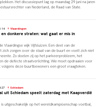
rplekken. Het discussiepunt lag op maandag 29 juni na jaren
bestuursrechter van Nederland, de Raad van State.
15:14
Vlaardingen
 en donkere straten: wat gaat er mis in
de Vlaardingse wijk Vijfsluizen. Een deel van de
zich zorgen over de staat van de buurt en voelt zich niet
eente. Zo doelen zij op het parkeerprobleem, het
en de defecte straatverlichting. Wie moet opdraaien voor
t volgens deze buurtbewoners een groot vraagteken.
14:27
Schiedam
al uit Schiedam speelt zaterdag met Kaapverdië
l is uitgeschakelijk op het wereldkampioenschap voetbal,