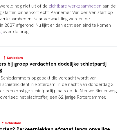
wereld nog niet uit of de
zichtbare werkzaamheden
aan de
 starten binnenkort echt. Aannemer Van der Ven start op
werkzaamheden. Naar verwachting worden de
 2027 afgerond. Nu lijkt er dan echt een eind te komen
g
over de brug.
8
Schiedam
 bij groep verdachten dodelijke schietpartij
g
ee Schiedammers opgepakt die verdacht wordt van
n schietincident in Rotterdam. In de nacht van donderdag 2
d er een ernstige schietpartij plaats op de Nieuwe Binnenweg
 overleed het slachtoffer, een 32-jarige Rotterdammer.
9
Schiedam
orten? Parkeerplekken afgezet langs onveilige