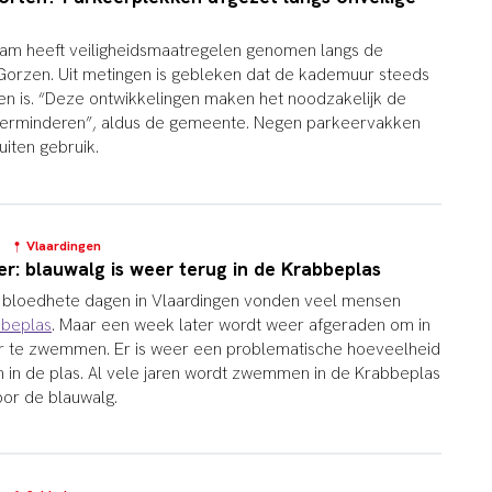
m heeft veiligheidsmaatregelen genomen langs de
Gorzen. Uit metingen is gebleken dat de kademuur steeds
n is. “Deze ontwikkelingen maken het noodzakelijk de
verminderen”, aldus de gemeente. Negen parkeervakken
uiten gebruik.
5
Vlaardingen
: blauwalg is weer terug in de Krabbeplas
e bloedhete dagen in Vlaardingen vonden veel mensen
bbeplas
. Maar een week later wordt weer afgeraden om in
er te zwemmen. Er is weer een problematische hoeveelheid
n in de plas. Al vele jaren wordt zwemmen in de Krabbeplas
or de blauwalg.