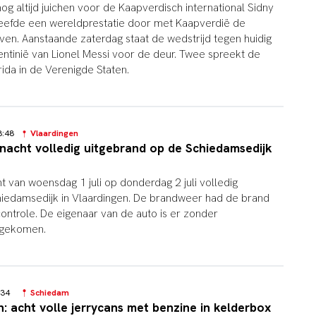
g altijd juichen voor de Kaapverdisch international Sidny
leefde een wereldprestatie door met Kaapverdië de
ven. Aanstaande zaterdag staat de wedstrijd tegen huidig
tinië van Lionel Messi voor de deur. Twee spreekt de
rida in de Verenigde Staten.
08:48
Vlaardingen
nacht volledig uitgebrand op de Schiedamsedijk
ht van woensdag 1 juli op donderdag 2 juli volledig
hiedamsedijk in Vlaardingen. De brandweer had de brand
controle. De eigenaar van de auto is er zonder
 gekomen.
9:34
Schiedam
n: acht volle jerrycans met benzine in kelderbox