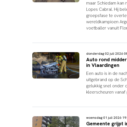
maar Schiedam kan no
Lopes Cabral. Hij be
groepsfase te overle
wereldkampioen Argen
voetballer vanuit Flo
donderdag 02 juli 2026 
Auto rond midder
in Vlaardingen
Een auto is in de nac
uitgebrand op de Sc
gelukkig snel onder 
kleerscheuren vanaf
woensdag 01 juli 2026 1
Gemeente grijpt i