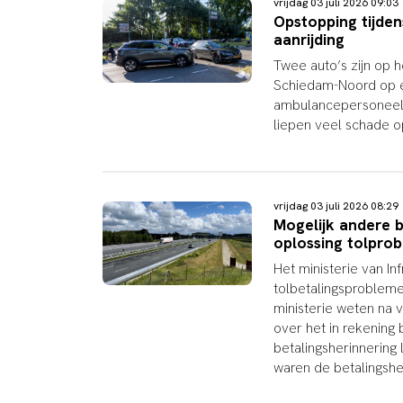
vrijdag 03 juli 2026 09:0
Opstopping tijden
aanrijding
Twee auto’s zijn op h
Schiedam-Noord op e
ambulancepersoneel 
liepen veel schade 
vrijdag 03 juli 2026 08:2
Mogelijk andere 
oplossing tolpro
Het ministerie van I
tolbetalingsprobleme
ministerie weten na 
over het in rekening 
betalingsherinnering
waren de betalingsher