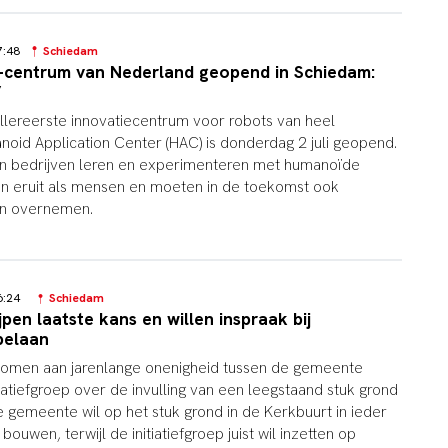
17:48
Schiedam
t-centrum van Nederland geopend in Schiedam:
’
llereerste innovatiecentrum voor robots van heel
oid Application Center (HAC) is donderdag 2 juli geopend.
en bedrijven leren en experimenteren met humanoïde
ien eruit als mensen en moeten in de toekomst ook
an overnemen.
16:24
Schiedam
pen laatste kans en willen inspraak bij
pelaan
e komen aan jarenlange onenigheid tussen de gemeente
iatiefgroep over de invulling van een leegstaand stuk grond
 gemeente wil op het stuk grond in de Kerkbuurt in ieder
ouwen, terwijl de initiatiefgroep juist wil inzetten op