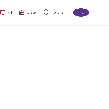
kijk
luister
Tip ons