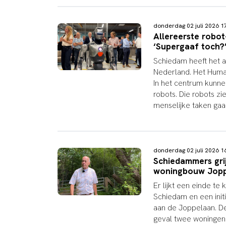
donderdag 02 juli 2026 
Allereerste robo
‘Supergaaf toch?
Schiedam heeft het a
Nederland. Het Human
In het centrum kunn
robots. Die robots z
menselijke taken ga
donderdag 02 juli 2026 
Schiedammers grij
woningbouw Jop
Er lijkt een einde t
Schiedam en een init
aan de Joppelaan. De
geval twee woningen b