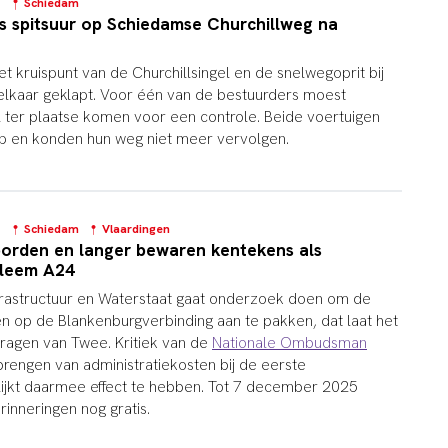
3
Schiedam
s spitsuur op Schiedamse Churchillweg na
et kruispunt van de Churchillsingel en de snelwegoprit bij
lkaar geklapt. Voor één van de bestuurders moest
ter plaatse komen voor een controle. Beide voertuigen
op en konden hun weg niet meer vervolgen.
9
Schiedam
Vlaardingen
borden en langer bewaren kentekens als
bleem A24
nfrastructuur en Waterstaat gaat onderzoek doen om de
n op de Blankenburgverbinding aan te pakken, dat laat het
vragen van Twee. Kritiek van de
Nationale Ombudsman
brengen van administratiekosten bij de eerste
 lijkt daarmee effect te hebben. Tot 7 december 2025
inneringen nog gratis.