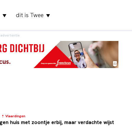
dit is Twee
▼
▼
advertentie
5
Vlaardingen
igen huis met zoontje erbij, maar verdachte wijst