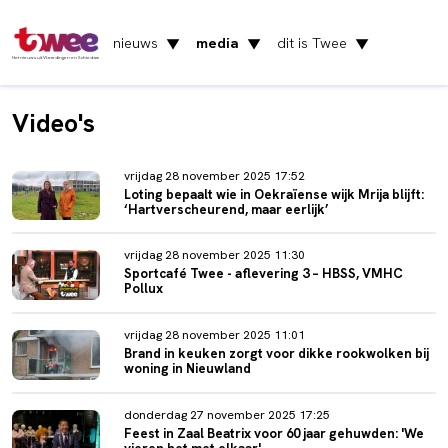
nieuws
media
dit is Twee
▼
▼
▼
Het nieuws uit Vlaardingen en Schiedam
Video's
vrijdag 28 november 2025 17:52
Loting bepaalt wie in Oekraïense wijk Mrija blijft:
‘Hartverscheurend, maar eerlijk’
vrijdag 28 november 2025 11:30
Sportcafé Twee - aflevering 3 – HBSS, VMHC
Pollux
vrijdag 28 november 2025 11:01
Brand in keuken zorgt voor dikke rookwolken bij
woning in Nieuwland
donderdag 27 november 2025 17:25
Feest in Zaal Beatrix voor 60 jaar gehuwden: 'We