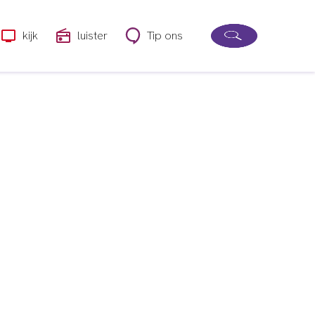
kijk
luister
Tip ons