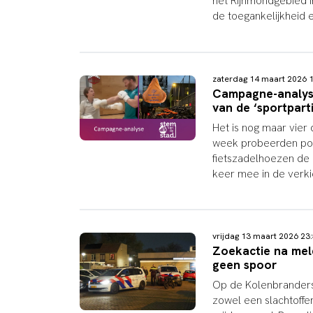
het Rijnmondgebied i
de toegankelijkheid 
zaterdag 14 maart 2026
Campagne-analyse
van de ‘sportparti
Het is nog maar vier
week probeerden poli
fietszadelhoezen de 
keer mee in de verk
vrijdag 13 maart 2026 2
Zoekactie na meld
geen spoor
Op de Kolenbranderst
zowel een slachtoffe