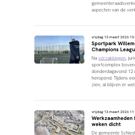
gemeenteraadsverkiez
aspecten van de verk
vrijdag 13 maart 2026 1
Sportpark Willem
Champions Leagu
Na
verzakkingen
, ju
sportcomplex boven 
donderdagavond 12 ma
heropend. Tijdens ee
zien, al blijven er we
vrijdag 13 maart 2026 1
Werkzaamheden Ho
weken dicht
De gemeente Schied