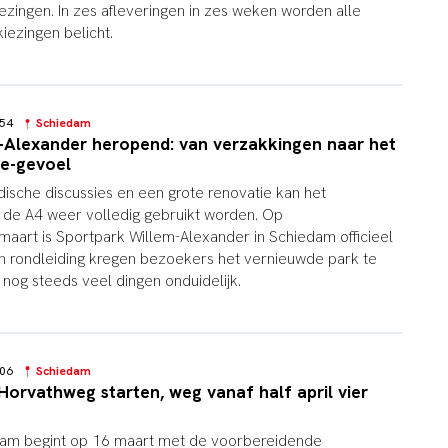
ingen. In zes afleveringen in zes weken worden alle
iezingen belicht.
3:54
Schiedam
-Alexander heropend: van verzakkingen naar het
e-gevoel
ridische discussies en een grote renovatie kan het
de A4 weer volledig gebruikt worden. Op
art is Sportpark Willem-Alexander in Schiedam officieel
n rondleiding kregen bezoekers het vernieuwde park te
l nog steeds veel dingen onduidelijk.
1:06
Schiedam
rvathweg starten, weg vanaf half april vier
am begint op 16 maart met de voorbereidende