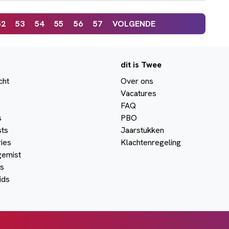
52
53
54
55
56
57
VOLGENDE
dit is Twee
cht
Over ons
Vacatures
FAQ
s
PBO
ts
Jaarstukken
ies
Klachtenregeling
gemist
s
ids