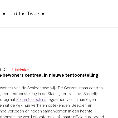
dit is Twee
▼
▼
 11:54
Schiedam
-bewoners centraal in nieuwe tentoonstelling
woners van de Schiedamse wijk De Gorzen staan centraal
n
, een tentoonstelling in de Stadsgalerij van het Stedelijk
otograaf
Polina Nasedkina
legde hen vast in hun eigen
eren uit de wijk hun verhalen optekenden. Beelden en
en hoe verleden en heden samenkomen in een hechte
oonstelling werd op zaterdag 14 maart officieel geopend