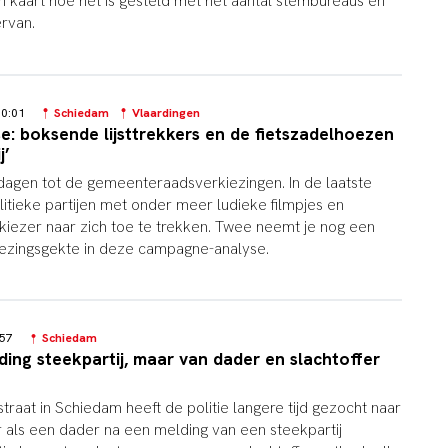
n kaart hoe het is gesteld met het aantal stembureaus en
ervan.
 10:01
Schiedam
Vlaardingen
: boksende lijsttrekkers en de fietszadelhoezen
j’
 dagen tot de gemeenteraadsverkiezingen. In de laatste
tieke partijen met onder meer ludieke filmpjes en
kiezer naar zich toe te trekken. Twee neemt je nog een
iezingsgekte in deze campagne-analyse.
3:57
Schiedam
ing steekpartij, maar van dader en slachtoffer
raat in Schiedam heeft de politie langere tijd gezocht naar
r als een dader na een melding van een steekpartij