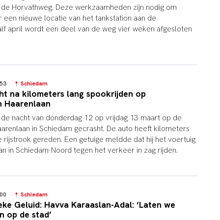
de Horvathweg. Deze werkzaamheden zijn nodig om
 een nieuwe locatie van het tankstation aan de
lf april wordt een deel van de weg vier weken afgesloten
9:53
Schiedam
ht na kilometers lang spookrijden op
n Haarenlaan
in de nacht van donderdag 12 op vrijdag 13 maart op de
renlaan in Schiedam gecrasht. De auto heeft kilometers
 rijstrook gereden. Een getuige meldde dat hij het voertuig
an in Schiedam-Noord tegen het verkeer in zag rijden.
8:00
Schiedam
eke Geluid: Havva Karaaslan-Adal: ‘Laten we
jn op de stad’