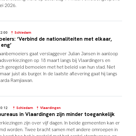
mei 2026.
 12:00
Schiedam
ers: ‘Verbind de nationaliteiten met elkaar,
 eng’
aanbemoeiers gaat verslaggever Julian Jansen in aanloop
sverkiezingen op 18 maart langs bij Vlaardingers en
h geregeld bemoeien met het beleid van hun stad. Niet
ar juist als burger. In de laatste aflevering gaat hij langs
harda Ramjiawan.
 10:12
Schiedam
Vlaardingen
ureaus in Vlaardingen zijn minder toegankelijk
iezingen zijn over vijf dagen. In beide gemeenten kan er
emd worden. Twee bracht samen met andere omroepen in