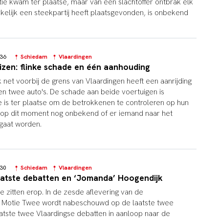
tie kwam ter plaatse, maar van een slachtoffer ontbrak elk
kelijk een steekpartij heeft plaatsgevonden, is onbekend
1:36
Schiedam
Vlaardingen
uizen: flinke schade en één aanhouding
 net voorbij de grens van Vlaardingen heeft een aanrijding
n twee auto's. De schade aan beide voertuigen is
 is ter plaatse om de betrokkenen te controleren op hun
s op dit moment nog onbekend of er iemand naar het
gaat worden.
7:30
Schiedam
Vlaardingen
aatste debatten en ‘Jomanda’ Hoogendijk
 zitten erop. In de zesde aflevering van de
n Motie Twee wordt nabeschouwd op de laatste twee
tste twee Vlaardingse debatten in aanloop naar de