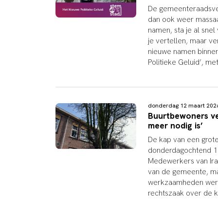
De gemeenteraadsver
dan ook weer massaal
namen, sta je al sne
je vertellen, maar ve
nieuwe namen binnen 
Politieke Geluid’, m
donderdag 12 maart 20
Buurtbewoners ve
meer nodig is’
De kap van een grote
donderdagochtend 12
Medewerkers van Ira
van de gemeente, m
werkzaamheden werde
rechtszaak over de 