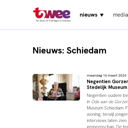
nieuws
media
▼
Het nieuws uit Vlaardingen en Schiedam
Nieuws: Schiedam
maandag 16 maart 2026
Negentien Gorzen
Stedelijk Museum
Negentien oudere be
in
Ode aan de Gorze
Museum Schiedam. F
woning, terwijl jong
interviews laten zi
gemeenschap. De tent