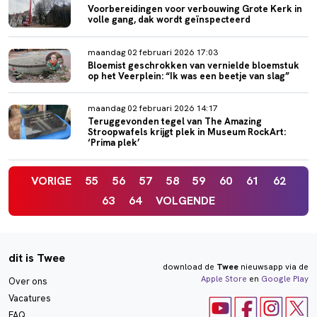
Voorbereidingen voor verbouwing Grote Kerk in
volle gang, dak wordt geïnspecteerd
maandag 02 februari 2026 17:03
Bloemist geschrokken van vernielde bloemstuk
op het Veerplein: “Ik was een beetje van slag”
maandag 02 februari 2026 14:17
Teruggevonden tegel van The Amazing
Stroopwafels krijgt plek in Museum RockArt:
‘Prima plek’
VORIGE
55
56
57
58
59
60
61
62
63
64
VOLGENDE
dit is Twee
download de
Twee
nieuwsapp via de
Apple Store
en
Google Play
Over ons
Vacatures
FAQ