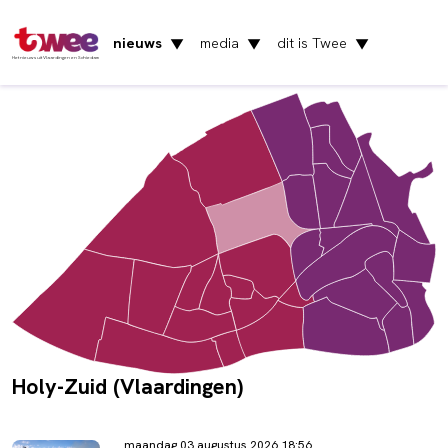
nieuws
media
dit is Twee
▼
▼
▼
Het nieuws uit Vlaardingen en Schiedam
Holy-Zuid (Vlaardingen)
maandag 03 augustus 2026 18:56