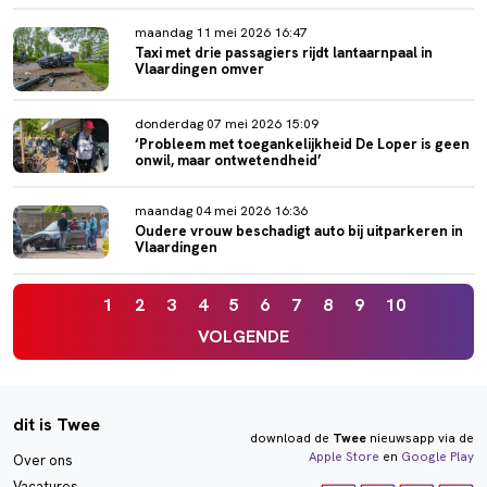
maandag 11 mei 2026 16:47
Taxi met drie passagiers rijdt lantaarnpaal in
Vlaardingen omver
donderdag 07 mei 2026 15:09
‘Probleem met toegankelijkheid De Loper is geen
onwil, maar ontwetendheid’
maandag 04 mei 2026 16:36
Oudere vrouw beschadigt auto bij uitparkeren in
Vlaardingen
1
2
3
4
5
6
7
8
9
10
VOLGENDE
dit is Twee
download de
Twee
nieuwsapp via de
Apple Store
en
Google Play
Over ons
Vacatures