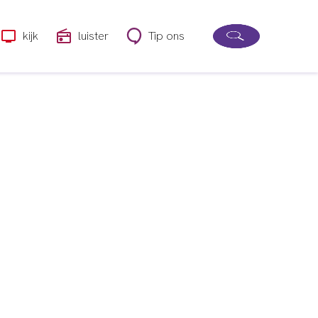
kijk
luister
Tip ons