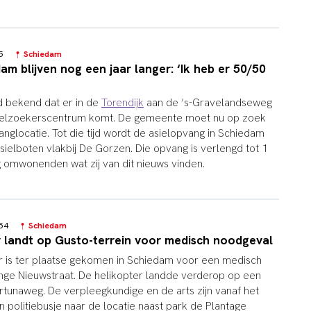
:35
Schiedam
am blijven nog een jaar langer: ‘Ik heb er 50/50
 bekend dat er in de
Torendijk
aan de ’s-Gravelandseweg
ielzoekerscentrum komt. De gemeente moet nu op zoek
nglocatie. Tot die tijd wordt de asielopvang in Schiedam
sielboten vlakbij De Gorzen. Die opvang is verlengd tot 1
g omwonenden wat zij van dit nieuws vinden.
7:54
Schiedam
 landt op Gusto-terrein voor medisch noodgeval
r is ter plaatse gekomen in Schiedam voor een medisch
nge Nieuwstraat. De helikopter landde verderop op een
rtunaweg. De verpleegkundige en de arts zijn vanaf het
 politiebusje naar de locatie naast park de Plantage