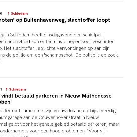
:10
Schiedam
hoten' op Buitenhavenweg, slachtoffer loopt
 in Schiedam heeft dinsdagavond een schietpartij
een onenigheid zou er tenminste negen keer geschoten
o. Het slachtoffer liep lichte verwondingen op aan zijn
ns de politie om een 'schampschot'. De politie is op zoek
n.
:21
Schiedam
vindt betaald parkeren in Nieuw-Mathenesse
bben'
ter runt samen met zijn vrouw Jolanda al bijna veertig
 autogarage aan de Couwenhovenstraat in Nieuw
mei geldt voor het gehele gebied betaald parkeren, maar
e ondernemers voor een hoop problemen. “Voor vijf