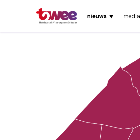
nieuws
media
▼
Het nieuws uit Vlaardingen en Schiedam