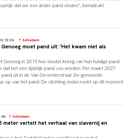
atuurlijk dat we een ander pand vinden”, benadrukt
026 10:24
Schiedam
t Genoeg moet pand uit: 'Het kwam niet als
iet Genoeg in 2019 hun sleutel kreeg van hun huidige pand
e dat het een tijdelijk pand zou worden. Per maart 2027
n pand uit in de Van Deventerstraat. De gemeente
r op van het pand. De stichting onderzoekt op dit moment
17:46
Schiedam
meter vertelt het verhaal van slavernij en
erken is het Zuid-Hollandse wandkleed over het