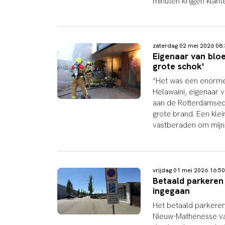
minuten krijgen klant
zaterdag 02 mei 2026 0
Eigenaar van blo
grote schok'
“Het was een enorme 
Helawaini, eigenaar 
aan de Rotterdamsedi
grote brand. Een kle
vastberaden om mijn 
vrijdag 01 mei 2026 16:
Betaald parkeren
ingegaan
Het betaald parkeren 
Nieuw-Mathenesse va