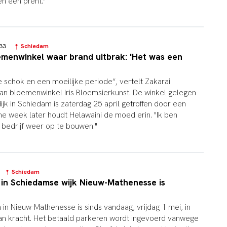
en een prent.”
8:33
Schiedam
emenwinkel waar brand uitbrak: 'Het was een
schok en een moeilijke periode”, vertelt Zakarai
van bloemenwinkel Iris Bloemsierkunst. De winkel gelegen
jk in Schiedam is zaterdag 25 april getroffen door een
ine week later houdt Helawaini de moed erin. "Ik ben
bedrijf weer op te bouwen."
50
Schiedam
 in Schiedamse wijk Nieuw-Mathenesse is
in Nieuw-Mathenesse is sinds vandaag, vrijdag 1 mei, in
n kracht. Het betaald parkeren wordt ingevoerd vanwege