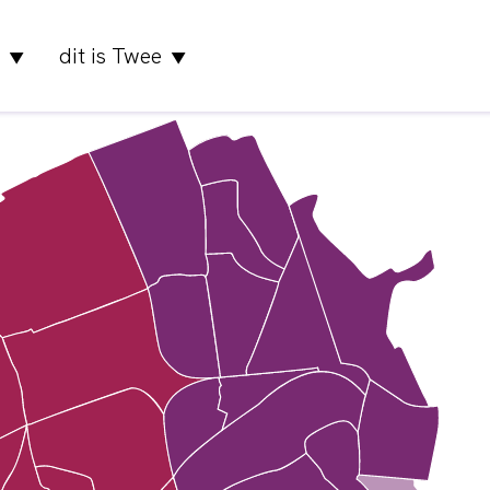
dit is Twee
▼
▼