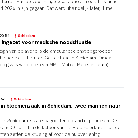
errein van de voormalige Glasfabriek. In eerst instantie
ri 2026 in zijn gegaan. Dat werd uiteindelijk later, 1 mei.
6 20:54
Schiedam
 ingezet voor medische noodsituatie
egin van de avond is de ambulancedienst opgeroepen
 noodsituatie in de Galileistraat in Schiedam. Omdat
 nodig was werd ook een MMT (Mobiel Medisch Team)
06:56
Schiedam
 in bloemenzaak in Schiedam, twee mannen naar
 in Schiedam is zaterdagochtend brand uitgebroken. De
a 6:00 uur uit in de kelder van Iris Bloemsierkunst aan de
nten zetten de kruising af voor de hulpverlening.