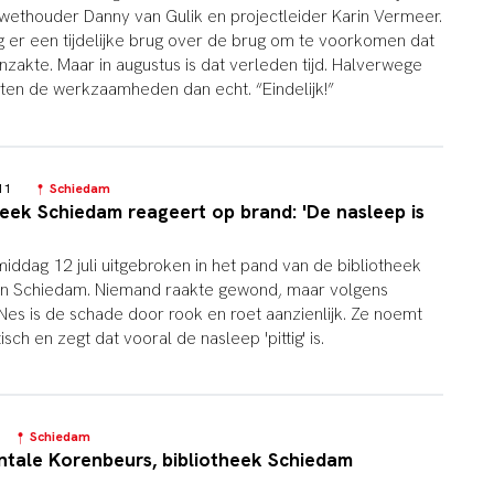
 wethouder Danny van Gulik en projectleider Karin Vermeer.
ag er een tijdelijke brug over de brug om te voorkomen dat
nzakte. Maar in augustus is dat verleden tijd. Halverwege
ten de werkzaamheden dan echt. “Eindelijk!”
4:11
Schiedam
heek Schiedam reageert op brand: 'De nasleep is
iddag 12 juli uitgebroken in het pand van de bibliotheek
in Schiedam. Niemand raakte gewond, maar volgens
Nes is de schade door rook en roet aanzienlijk. Ze noemt
isch en zegt dat vooral de nasleep 'pittig' is.
50
Schiedam
tale Korenbeurs, bibliotheek Schiedam