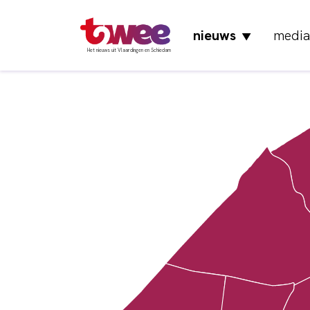
nieuws
media
▼
Het nieuws uit Vlaardingen en Schiedam