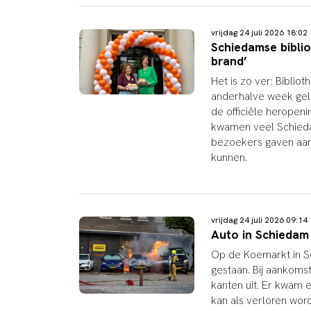
vrijdag 24 juli 2026 18:0
Schiedamse biblio
brand’
Het is zo ver: Biblio
anderhalve week gele
de officiële heropenin
kwamen veel Schieda
bezoekers gaven aan d
kunnen.
vrijdag 24 juli 2026 09:1
Auto in Schiedam
Op de Koemarkt in S
gestaan. Bij aankoms
kanten uit. Er kwam e
kan als verloren wo