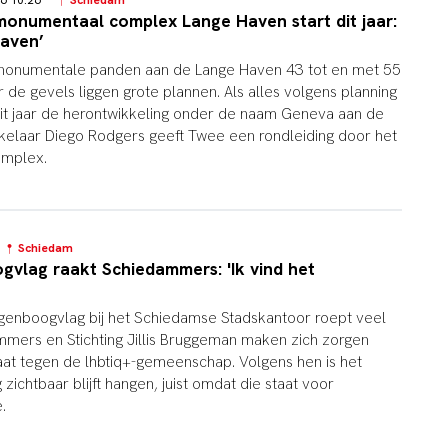
26 10:26
Schiedam
monumentaal complex Lange Haven start dit jaar:
aven’
e monumentale panden aan de Lange Haven 43 tot en met 55
 de gevels liggen grote plannen. Als alles volgens planning
 dit jaar de herontwikkeling onder de naam Geneva aan de
kelaar Diego Rodgers geeft Twee een rondleiding door het
omplex.
7
Schiedam
gvlag raakt Schiedammers: 'Ik vind het
egenboogvlag bij het Schiedamse Stadskantoor roept veel
mers en Stichting Jillis Bruggeman maken zich zorgen
at tegen de lhbtiq+-gemeenschap. Volgens hen is het
 zichtbaar blijft hangen, juist omdat die staat voor
.