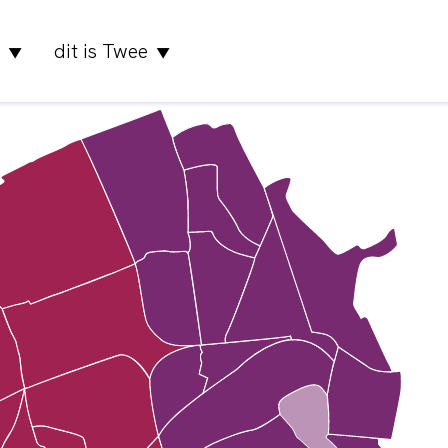
dit is Twee
▼
▼