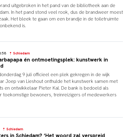
rand uitgebroken in het pand van de bibliotheek aan de
dam. In het pand stond veel rook, dus de brandweer moest
aak. Het bleek te gaan om een brandje in de toiletruimte
onbekend is.
18:58
Schiedam
Barbapapa én ontmoetingsplek: kunstwerk in
ld
nderdag 9 juli officieel een plek gekregen in de wijk
aar Joep van Lieshout onthulde het kunstwerk samen met
 en ontwikkelaar Pieter Kal. De bank is bedoeld als
r toekomstige bewoners, treinreizigers of medewerkers
48
Schiedam
hters in Schiedam? ‘Het woord zal verspreid