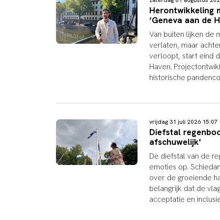
zaterdag 01 augustus 20
Herontwikkeling 
‘Geneva aan de H
Van buiten lijken d
verlaten, maar achter
verloopt, start eind
Haven. Projectontwik
historische pandenc
vrijdag 31 juli 2026 15:0
Diefstal regenboo
afschuwelijk'
De diefstal van de r
emoties op. Schiedam
over de groeiende ha
belangrijk dat de vlag
acceptatie en inclusie