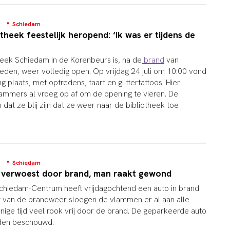
2
Schiedam
theek feestelijk heropend: ‘Ik was er tijdens de
theek Schiedam in de Korenbeurs is, na de
brand
van
den, weer volledig open. Op vrijdag 24 juli om 10:00 vond
g plaats, met optredens, taart en glittertattoos. Hier
mmers al vroeg op af om de opening te vieren. De
at ze blij zijn dat ze weer naar de bibliotheek toe
4
Schiedam
 verwoest door brand, man raakt gewond
chiedam-Centrum heeft vrijdagochtend een auto in brand
t van de brandweer sloegen de vlammen er al aan alle
nige tijd veel rook vrij door de brand. De geparkeerde auto
rden beschouwd.