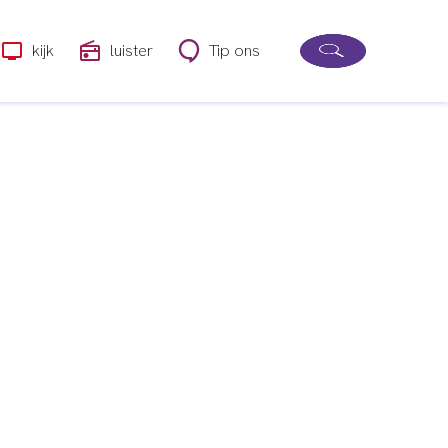
kijk
luister
Tip ons