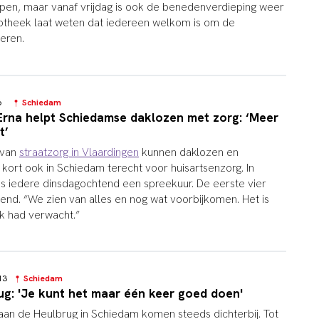
pen, maar vanaf vrijdag is ook de benedenverdieping weer
liotheek laat weten dat iedereen welkom is om de
eren.
56
Schiedam
rna helpt Schiedamse daklozen met zorg: ‘Meer
t’
 van
straatzorg in Vlaardingen
kunnen daklozen en
kort ook in Schiedam terecht voor huisartsenzorg. In
 is iedere dinsdagochtend een spreekuur. De eerste vier
end. “We zien van alles en nog wat voorbijkomen. Het is
k had verwacht.”
8:13
Schiedam
ug: 'Je kunt het maar één keer goed doen'
n de Heulbrug in Schiedam komen steeds dichterbij. Tot