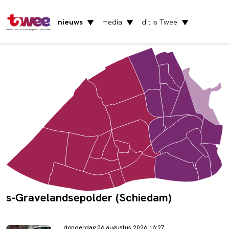
nieuws
media
dit is Twee
▼
▼
▼
Het nieuws uit Vlaardingen en Schiedam
s-Gravelandsepolder (Schiedam)
donderdag 06 augustus 2026 16:27