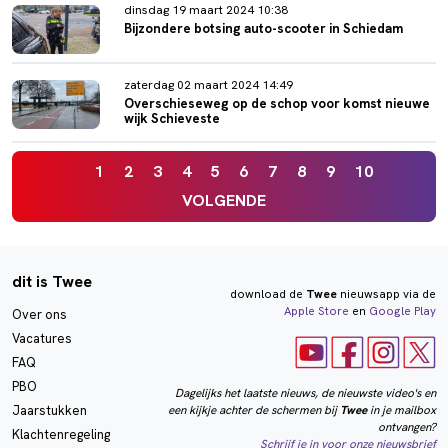
dinsdag 19 maart 2024 10:38
Bijzondere botsing auto-scooter in Schiedam
zaterdag 02 maart 2024 14:49
Overschieseweg op de schop voor komst nieuwe
wijk Schieveste
1
2
3
4
5
6
7
8
9
10
VOLGENDE
dit is Twee
download de
Twee
nieuwsapp via de
Apple Store
en
Google Play
Over ons
Vacatures
FAQ
PBO
Dagelijks het laatste nieuws, de nieuwste video's en
een kijkje achter de schermen bij
Twee
in je mailbox
Jaarstukken
ontvangen?
Klachtenregeling
Schrijf je in voor onze nieuwsbrief