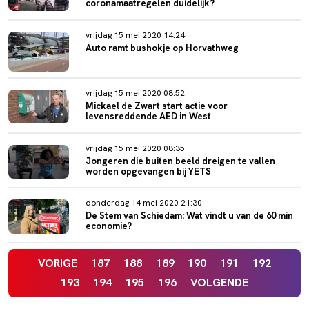
coronamaatregelen duidelijk?
vrijdag 15 mei 2020 14:24
Auto ramt bushokje op Horvathweg
vrijdag 15 mei 2020 08:52
Mickael de Zwart start actie voor
levensreddende AED in West
vrijdag 15 mei 2020 08:35
Jongeren die buiten beeld dreigen te vallen
worden opgevangen bij YETS
donderdag 14 mei 2020 21:30
De Stem van Schiedam: Wat vindt u van de 60 min
economie?
VORIGE
187
188
189
190
191
192
193
194
195
196
VOLGENDE