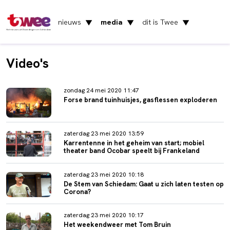
nieuws
media
dit is Twee
▼
▼
▼
Het nieuws uit Vlaardingen en Schiedam
Video's
zondag 24 mei 2020 11:47
Forse brand tuinhuisjes, gasflessen exploderen
zaterdag 23 mei 2020 13:59
Karrentenne in het geheim van start; mobiel
theater band Ocobar speelt bij Frankeland
zaterdag 23 mei 2020 10:18
De Stem van Schiedam: Gaat u zich laten testen op
Corona?
zaterdag 23 mei 2020 10:17
Het weekendweer met Tom Bruin