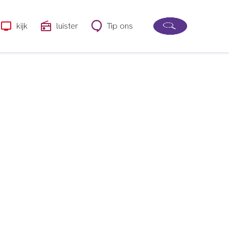
kijk
luister
Tip ons