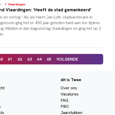
03
Vlaardingen
and Vlaardingen: ‘Heeft de stad gemankeerd’
e en oorlog.” Als we Harm Jan Luth, stadsarchivaris in
geloven ging het er 450 jaar geleden hard aan toe tijdens
og. Midden in dat slagveld lag Vlaardingen en ging het op 2
is.
60
61
62
63
64
65
VOLGENDE
dit is Twee
cht
Over ons
Vacatures
FAQ
s
PBO
ts
Jaarstukken