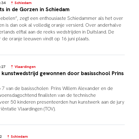
16:34
Schiedam
ts in de Gorzen in Schiedam
kriebelen”, zegt een enthousiaste Schiedammer als het over
en is dan ook al volledig oranje versierd. Over anderhalve
lands elftal aan de reeks wedstrijden in Duitsland. De
 de oranje leeuwen vindt op 16 juni plaats.
16:27
Vlaardingen
e kunstwedstrijd gewonnen door basisschool Prins
p 7 van de basisscholen Prins Willem Alexander en de
oensdagochtend finalisten van de technische
veer 50 kinderen presenteerden hun kunstwerk aan de jury
iëntatie Vlaardingen (TOV).
:02
Schiedam