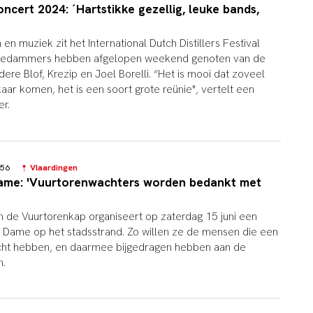
oncert 2024: ´Hartstikke gezellig, leuke bands,
en muziek zit het International Dutch Distillers Festival
chiedammers hebben afgelopen weekend genoten van de
re Blof, Krezip en Joel Borelli. “Het is mooi dat zoveel
aar komen, het is een soort grote reünie", vertelt een
r.
5:56
Vlaardingen
ame: 'Vuurtorenwachters worden bedankt met
an de Vuurtorenkap organiseert op zaterdag 15 juni een
 Dame op het stadsstrand. Zo willen ze de mensen die een
ht hebben, en daarmee bijgedragen hebben aan de
n.