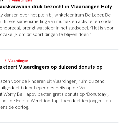
0:49
Vlaardingen
tadskaravaan druk bezocht in Vlaardingen Holy
 dansen over het plein bij winkelcentrum De Loper. De
ulturele samensmelting van muziek en activiteiten onder
ehoorzaal, brengt wat sfeer in het stadsdeel. “Het is voor
zakelijk om dit soort dingen te blijven doen.”
11
Vlaardingen
rakteert Vlaardingers op duizend donuts op
azen voor de kinderen uit Vlaardingen, ruim duizend
 uitgedeeld door Leger des Heils op de Van
t Worry Be Happy bakten gratis donuts op ‘Donutday’,
sinds de Eerste Wereldoorlog. Toen deelden jongens en
jdens de oorlog.