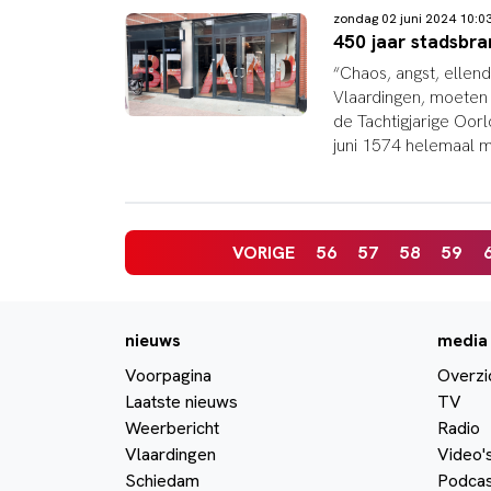
zondag 02 juni 2024 10:
450 jaar stadsbr
“Chaos, angst, ellend
Vlaardingen, moeten 
de Tachtigjarige Oorl
juni 1574 helemaal m
VORIGE
56
57
58
59
nieuws
media
Voorpagina
Overzi
Laatste nieuws
TV
Weerbericht
Radio
Vlaardingen
Video'
Schiedam
Podcas