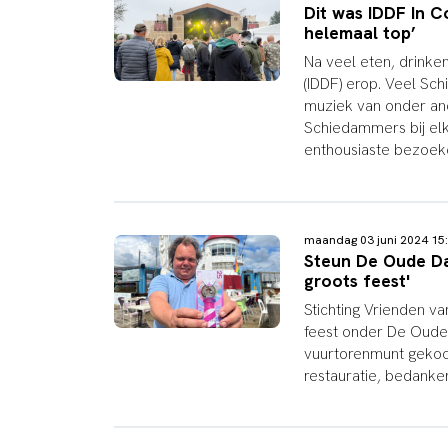
Dit was IDDF In C
helemaal top’
Na veel eten, drinken 
(IDDF) erop. Veel S
muziek van onder ande
Schiedammers bij elk
enthousiaste bezoeke
maandag 03 juni 2024 1
Steun De Oude D
groots feest'
Stichting Vrienden v
feest onder De Oude
vuurtorenmunt gekoc
restauratie, bedanke