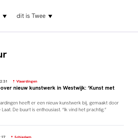
dit is Twee
▼
▼
ur
 12:31
Vlaardingen
over nieuw kunstwerk in Westwijk: ‘Kunst met
laardingen heeft er een nieuw kunstwerk bij, gemaakt door
aat. De buurt is enthousiast. “Ik vind het prachtig.”
17:27
Schiedam