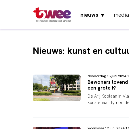
nieuws
media
▼
Het nieuws uit Vlaardingen en Schiedam
Nieuws: kunst en cultu
donderdag 13 juni 2024
Bewoners lovend 
een grote K’
De Arij Koplaan in V
kunstenaar Tymon de L
woensdag 12 juni 2024 