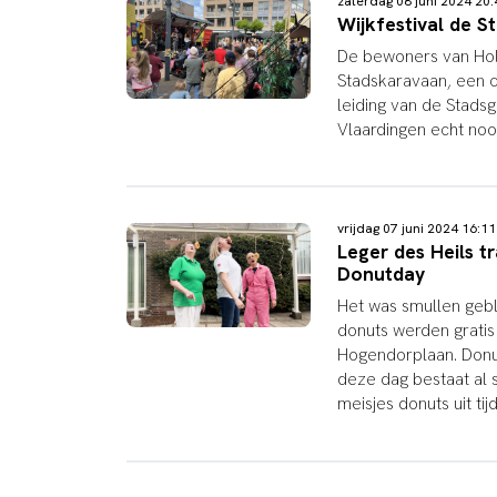
zaterdag 08 juni 2024 2
Wijkfestival de S
De bewoners van Holy
Stadskaravaan, een c
leiding van de Stadsg
Vlaardingen echt nood
vrijdag 07 juni 2024 16:
Leger des Heils t
Donutday
Het was smullen gebl
donuts werden gratis
Hogendorplaan. Donu
deze dag bestaat al 
meisjes donuts uit ti