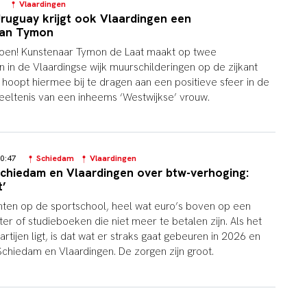
42
Vlaardingen
ruguay krijgt ook Vlaardingen een
van Tymon
roen! Kunstenaar Tymon de Laat maakt op twee
 in de Vlaardingse wijk muurschilderingen op de zijkant
 hoopt hiermee bij te dragen aan een positieve sfeer in de
beeltenis van een inheems ‘Westwijkse’ vrouw.
 10:47
Schiedam
Vlaardingen
Schiedam en Vlaardingen over btw-verhoging:
t’
en op de sportschool, heel wat euro’s boven op een
ter of studieboeken die niet meer te betalen zijn. Als het
tijen ligt, is dat wat er straks gaat gebeuren in 2026 en
Schiedam en Vlaardingen. De zorgen zijn groot.