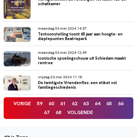
schatkamer
maandag 06 mei 2024 14:37
Tentoonstelling toont 65 jaar aan hoogte- en
dieptepunten Beatrixpark
maandag 06 mei 2024 12:49
Iconische spoelingschouw uit Schiedam maakt
rentree
vrijdag 03 mei 2024 11:18
De twintigste Vriendenfles: een etiket vol
familiegeschiedenis
VORIGE
59
60
61
62
63
64
65
66
67
68
VOLGENDE