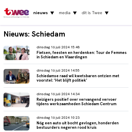
nieuws
media
dit is Twee
▼
▼
▼
Het nieuws uit Vlaardingen en Schiedam
Nieuws: Schiedam
dinsdag 16 juli 2024 15:48
Fietsen, feesten en herdenken: Tour de Femmes
in Schiedam en Vlaardingen
dinsdag 16 juli 2024 14:55
Schiedamse raad wil kwetsbaren ontzien met
voorstel: ‘Het blijft politiek’
dinsdag 16 juli 2024 14:34
Reizigers positief over vervangend vervoer
tijdens werkzaamheden Schiedam Centrum
dinsdag 16 juli 2024 10:23
Nóg een auto uit bocht gevlogen, honderden
bestuurders negeren rood kruis